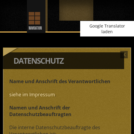
Google Translator
laden
DATENSCHUTZ
Name und Anschrift des Verantwortlichen
siehe im Impressum
.
Namen und Anschrift der
Datenschutzbeauftragten
Die interne Datenschutzbeauftragte des