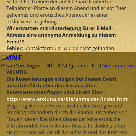
Sichert Euch einen der auf 40 Paare limitierten
Teilnehmer-Plätze an diesem Abend und erlebt Euer
geheimes und erotisches Abenteuer in einer
exklusiven Umgebung.
Wir erwarten mit Hinterlegung
Eurer E-Mail-
Adresse
eine
anonyme Anmeldung
zu diesem
Event!!!
Fehler:
Kontaktformular wurde nicht gefunden.
CMNF
Posted on:
August 13th, 2014
by
admin_RTO
No Comments
WICHTIG
Die Reservierungen erfolgen bei diesem Event
ausschließlich über den Veranstalter.
Reservierungsanfragen sind direkt über
http://www.eroluna.de/life/anmelden/index.html
Elegant gekleidete Herren in dunklen Anzügen und
Smoking schlendern durch die Räume, umgeben von
Frauen, deren Nacktheit dieses perfekte erotische
Bild abrundet. Nur mit einer Maske bekleidet ziehen
sie geheimnisvoll die Blicke auf sich und das Knistern