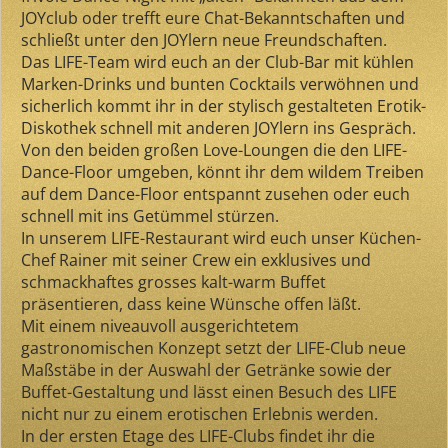
JOYclub oder trefft eure Chat-Bekanntschaften und
schließt unter den JOYlern neue Freundschaften.
Das LIFE-Team wird euch an der Club-Bar mit kühlen
Marken-Drinks und bunten Cocktails verwöhnen und
sicherlich kommt ihr in der stylisch gestalteten Erotik-
Diskothek schnell mit anderen JOYlern ins Gespräch.
Von den beiden großen Love-Loungen die den LIFE-
Dance-Floor umgeben, könnt ihr dem wildem Treiben
auf dem Dance-Floor entspannt zusehen oder euch
schnell mit ins Getümmel stürzen.
In unserem LIFE-Restaurant wird euch unser Küchen-
Chef Rainer mit seiner Crew ein exklusives und
schmackhaftes grosses kalt-warm Buffet
präsentieren, dass keine Wünsche offen läßt.
Mit einem niveauvoll ausgerichtetem
gastronomischen Konzept setzt der LIFE-Club neue
Maßstäbe in der Auswahl der Getränke sowie der
Buffet-Gestaltung und lässt einen Besuch des LIFE
nicht nur zu einem erotischen Erlebnis werden.
In der ersten Etage des LIFE-Clubs findet ihr die