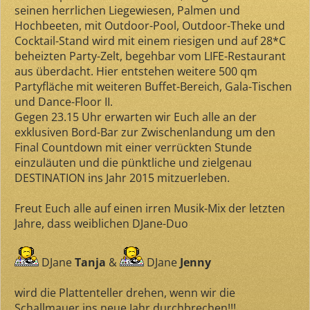
seinen herrlichen Liegewiesen, Palmen und
Hochbeeten, mit Outdoor-Pool, Outdoor-Theke und
Cocktail-Stand wird mit einem riesigen und auf 28*C
beheizten Party-Zelt, begehbar vom LIFE-Restaurant
aus überdacht. Hier entstehen weitere 500 qm
Partyfläche mit weiteren Buffet-Bereich, Gala-Tischen
und Dance-Floor II.
Gegen 23.15 Uhr erwarten wir Euch alle an der
exklusiven Bord-Bar zur Zwischenlandung um den
Final Countdown mit einer verrückten Stunde
einzuläuten und die pünktliche und zielgenau
DESTINATION ins Jahr 2015 mitzuerleben.
Freut Euch alle auf einen irren Musik-Mix der letzten
Jahre, dass weiblichen DJane-Duo
DJane
Tanja
&
DJane
Jenny
wird die Plattenteller drehen, wenn wir die
Schallmauer ins neue Jahr durchbrechen!!!