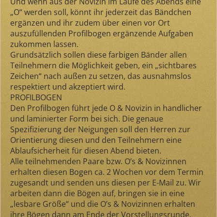
Und wenn aus der Novizin im Laufe des Abends eine
„O“ werden soll, könnt ihr jederzeit das Bändchen
ergänzen und ihr zudem über einen vor Ort
auszufüllenden Profilbogen ergänzende Aufgaben
zukommen lassen.
Grundsätzlich sollen diese farbigen Bänder allen
Teilnehmern die Möglichkeit geben, ein „sichtbares
Zeichen“ nach außen zu setzen, das ausnahmslos
respektiert und akzeptiert wird.
PROFILBOGEN
Den Profilbogen führt jede O & Novizin in handlicher
und laminierter Form bei sich. Die genaue
Spezifizierung der Neigungen soll den Herren zur
Orientierung diesen und den Teilnehmern eine
Ablaufsicherheit für diesen Abend bieten.
Alle teilnehmenden Paare bzw. O’s & Novizinnen
erhalten diesen Bogen ca. 2 Wochen vor dem Termin
zugesandt und senden uns diesen per E-Mail zu. Wir
arbeiten dann die Bögen auf, bringen sie in eine
„lesbare Größe“ und die O’s & Novizinnen erhalten
ihre Bögen dann am Ende der Vorstellungsrunde.