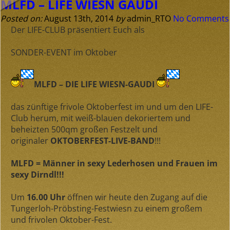
MLFD – LIFE WIESN GAUDI
Posted on:
August 13th, 2014
by
admin_RTO
No Comments
Der LIFE-CLUB präsentiert Euch als
SONDER-EVENT im Oktober
MLFD – DIE LIFE WIESN-GAUDI
das zünftige frivole Oktoberfest im und um den LIFE-
Club herum, mit weiß-blauen dekoriertem und
beheizten 500qm großen Festzelt und
originaler
OKTOBERFEST-LIVE-BAND
!!!
MLFD = Männer in sexy Lederhosen und Frauen im
sexy Dirndl!!!
Um
16.00 Uhr
öffnen wir heute den Zugang auf die
Tungerloh-Pröbsting-Festwiesn zu einem großem
und frivolen Oktober-Fest.