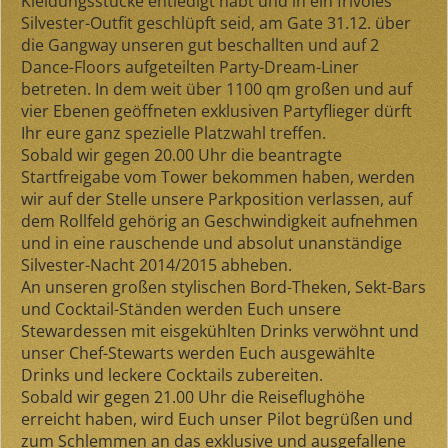
Kleidungsstücke entledigt habt und in ein frivoles
Silvester-Outfit geschlüpft seid, am Gate 31.12. über
die Gangway unseren gut beschallten und auf 2
Dance-Floors aufgeteilten Party-Dream-Liner
betreten. In dem weit über 1100 qm großen und auf
vier Ebenen geöffneten exklusiven Partyflieger dürft
Ihr eure ganz spezielle Platzwahl treffen.
Sobald wir gegen 20.00 Uhr die beantragte
Startfreigabe vom Tower bekommen haben, werden
wir auf der Stelle unsere Parkposition verlassen, auf
dem Rollfeld gehörig an Geschwindigkeit aufnehmen
und in eine rauschende und absolut unanständige
Silvester-Nacht 2014/2015 abheben.
An unseren großen stylischen Bord-Theken, Sekt-Bars
und Cocktail-Ständen werden Euch unsere
Stewardessen mit eisgekühlten Drinks verwöhnt und
unser Chef-Stewarts werden Euch ausgewählte
Drinks und leckere Cocktails zubereiten.
Sobald wir gegen 21.00 Uhr die Reiseflughöhe
erreicht haben, wird Euch unser Pilot begrüßen und
zum Schlemmen an das exklusive und ausgefallene