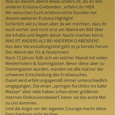
Was an diesem abend etwas anders ist, als an den
anderen Eroluna-O-Abenden , erfahrt ihr HIER
Wir wünschen Euch erlebnisreiche Stunden bei
diesem weiteren Eroluna-Highlight!
Sicherlich viel zu lesen aber da wir möchten, dass ihr
euch vorher und nicht erst am Abend ein Bild über
die Inhalte und Regeln dieser Nacht machen könnt.
WAS IST ANDERS ALS BEI ANDEREN O-ABENDEN?
Aus dem Veranstaltungstitel geht es ja bereits hervor.
Der Abend der O’s & Novizinnen!
Nach 12 Jahren füllt sich ein solcher Abend mit vielen
Wiederholern & Stammgästen. Bevor diese aber zu
Stammgästen wurden, standen sie alle mal vor der
schweren Entscheidung des Erstbesuches.
Damit wird erfahrungsgemäß immer unterschiedlich
umgegangen. Die einen „springen furchtlos ins kalte
Wasser“ aber viele haben schon einen größeren
internen Diskussionsbedarf, bevor sie das erste Mal
zu uns kommen.
Und die Angst vor der eigenen Courage macht diese
Entscheidung nicht leichter…