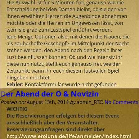
Die Auswahl ist für 5 Minuten frei, genauso wie die
Entscheidung bei den Damen bleibt, ob sie den von
ihnen erwählten Herren die Augenbinde abnehmen
möchte oder die Herren im Ungewissen lässt, von
wem sie grad zum Lustspiel entführt werden.
Jede Menge Optionen also, mit denen die Frauen, die
als zauberhafte Geschöpfe im Mittelpunkt der Nacht
stehen werden, den Abend nach den Regeln ihrer
Lust beeinflussen können. Ob und wie intensiv ihr
diese nun nutzt, steht euch genauso frei, wie der
Zeitpunkt, wann ihr euch diesem lustvollen Spiel
hingeben möchtet.
Fehler:
Kontaktformular wurde nicht gefunden.
Der Abend der O & Novizin
Posted on:
August 13th, 2014
by
admin_RTO
No Comments
WICHTIG
Die Reservierungen erfolgen bei diesem Event
ausschließlich über den Veranstalter.
Reservierungsanfragen sind direkt über
http://www.eroluna.de/life/anmelden/index.html