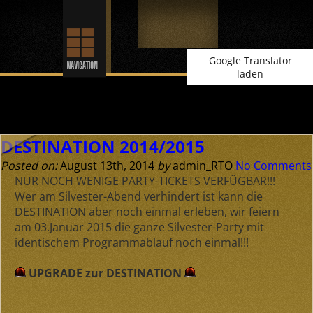
Google Translator
laden
Archive for August, 2014
DESTINATION 2014/2015
Posted on:
August 13th, 2014
by
admin_RTO
No Comments
NUR NOCH WENIGE PARTY-TICKETS VERFÜGBAR!!!
Wer am Silvester-Abend verhindert ist kann die
DESTINATION aber noch einmal erleben, wir feiern
am 03.Januar 2015 die ganze Silvester-Party mit
identischem Programmablauf noch einmal!!!
UPGRADE zur DESTINATION