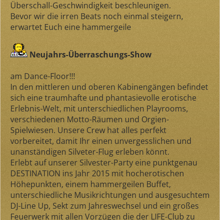
Überschall-Geschwindigkeit beschleunigen.
Bevor wir die irren Beats noch einmal steigern,
erwartet Euch eine hammergeile
Neujahrs-Überraschungs-Show
am Dance-Floor!!!
In den mittleren und oberen Kabinengängen befindet
sich eine traumhafte und phantasievolle erotische
Erlebnis-Welt, mit unterschiedlichen Playrooms,
verschiedenen Motto-Räumen und Orgien-
Spielwiesen. Unsere Crew hat alles perfekt
vorbereitet, damit Ihr einen unvergesslichen und
unanständigen Silveter-Flug erleben könnt.
Erlebt auf unserer Silvester-Party eine punktgenau
DESTINATION ins Jahr 2015 mit hocherotischen
Höhepunkten, einem hammergeilen Buffet,
unterschiedliche Musikrichtungen und ausgesuchtem
DJ-Line Up, Sekt zum Jahreswechsel und ein großes
Feuerwerk mit allen Vorzügen die der LIFE-Club zu