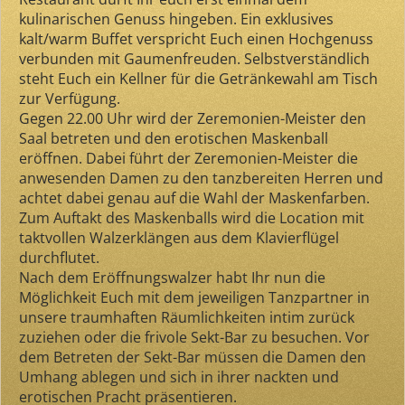
kulinarischen Genuss hingeben. Ein exklusives
kalt/warm Buffet verspricht Euch einen Hochgenuss
verbunden mit Gaumenfreuden. Selbstverständlich
steht Euch ein Kellner für die Getränkewahl am Tisch
zur Verfügung.
Gegen 22.00 Uhr wird der Zeremonien-Meister den
Saal betreten und den erotischen Maskenball
eröffnen. Dabei führt der Zeremonien-Meister die
anwesenden Damen zu den tanzbereiten Herren und
achtet dabei genau auf die Wahl der Maskenfarben.
Zum Auftakt des Maskenballs wird die Location mit
taktvollen Walzerklängen aus dem Klavierflügel
durchflutet.
Nach dem Eröffnungswalzer habt Ihr nun die
Möglichkeit Euch mit dem jeweiligen Tanzpartner in
unsere traumhaften Räumlichkeiten intim zurück
zuziehen oder die frivole Sekt-Bar zu besuchen. Vor
dem Betreten der Sekt-Bar müssen die Damen den
Umhang ablegen und sich in ihrer nackten und
erotischen Pracht präsentieren.