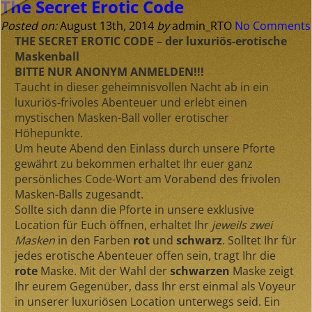
The Secret Erotic Code
Posted on:
August 13th, 2014
by
admin_RTO
No Comments
THE SECRET EROTIC CODE – der luxuriös-erotische
Maskenball
BITTE NUR ANONYM ANMELDEN!!!
Taucht in dieser geheimnisvollen Nacht ab in ein
luxuriös-frivoles Abenteuer und erlebt einen
mystischen Masken-Ball voller erotischer
Höhepunkte.
Um heute Abend den Einlass durch unsere Pforte
gewährt zu bekommen erhaltet Ihr euer ganz
persönliches Code-Wort am Vorabend des frivolen
Masken-Balls zugesandt.
Sollte sich dann die Pforte in unsere exklusive
Location für Euch öffnen, erhaltet Ihr
jeweils zwei
Masken
in den Farben
rot
und
schwarz
. Solltet Ihr für
jedes erotische Abenteuer offen sein, tragt Ihr die
rote
Maske. Mit der Wahl der
schwarzen
Maske zeigt
Ihr eurem Gegenüber, dass Ihr erst einmal als Voyeur
in unserer luxuriösen Location unterwegs seid. Ein