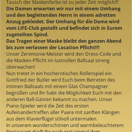
Tausch der Maskenfarbe ist zu jeder Zeit möglich!!!
Die Damen erwarten wir nur mit einem Umhang
und den begleitenden Herrn in einem adretten
Anzug gekleidet. Der Umhang für die Dame wird
vom LIFE-Club gestellt und befindet sich in Eurem
zugeteilten Spind.
Das Tragen einer Maske bleibt den ganzen Abend
bis zum verlassen der Location Pflicht!!!
Unser Zeremonie-Meister wird den Dress-Code und
die Masken-Pflicht im lustvollen Ballsaal streng
überwachen!
Nun tretet in ein hocherotisches Rollenspiel ein.
Gottfried der Butler wird Euch beim Betreten des
intimen Ballsaals mit einem Glas Champagner
begrüßen und Ihr habt die Möglichkeit Euch mit den
anderen Ball-Gästen bekannt zu machen. Unser
Piano-Spieler wird die Zeit des ersten
Aufeinandertreffen aller Paare mit sanften Klängen
aus dem Klavierflügel stilvoll untermalen.
In unserem wunderschönen und warmbeleuchtetem
Restaurant dürft Ihr euch erst einmal dem