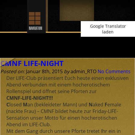
Google Translator
laden
Archive for Januar, 2015
CMNF LIFE-NIGHT
Posted on:
Januar 8th, 2015
by
admin_RTO
No Comments
Der LIFE-Club präsentiert Euch heute einen exklusiven
Abend verbunden mit einem hocherotischem
Rollenspiel und öffnet seine Pforten zur
CMNF-LIFE-NIGHT!!!
C
losed
M
an (bekleideter Mann) und
N
aked
F
emale
(nackte Frau) – CMNF bildet heute zur Friday-LIFE-
Sensation unser Motto für einen hocherotischen
Abend im LIFE-Club.
Mit dem Gang durch unsere Pforte tretet Ihr ein in