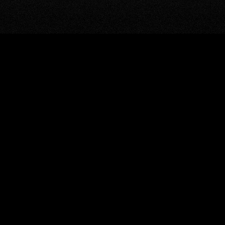
window.BorlabsCookie.allocateScriptBlockerToContentBlock
"google-recaptcha", "scriptBlockerId");
window.BorlabsCookie.unblockScriptBlockerId("google-
recaptcha");