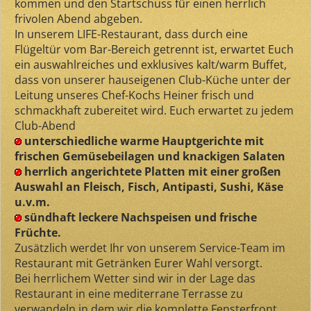
kommen und den Startschuss für einen herrlich
frivolen Abend abgeben.
In unserem LIFE-Restaurant, dass durch eine
Flügeltür vom Bar-Bereich getrennt ist, erwartet Euch
ein auswahlreiches und exklusives kalt/warm Buffet,
dass von unserer hauseigenen Club-Küche unter der
Leitung unseres Chef-Kochs Heiner frisch und
schmackhaft zubereitet wird. Euch erwartet zu jedem
Club-Abend
unterschiedliche warme Hauptgerichte mit
frischen Gemüsebeilagen und knackigen Salaten
herrlich angerichtete Platten mit einer großen
Auswahl an Fleisch, Fisch, Antipasti, Sushi, Käse
u.v.m.
sündhaft leckere Nachspeisen und frische
Früchte.
Zusätzlich werdet Ihr von unserem Service-Team im
Restaurant mit Getränken Eurer Wahl versorgt.
Bei herrlichem Wetter sind wir in der Lage das
Restaurant in eine mediterrane Terrasse zu
verwandeln in dem wir die komplette Fensterfront