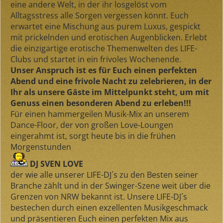
eine andere Welt, in der ihr losgelöst vom
Alltagsstress alle Sorgen vergessen könnt. Euch
erwartet eine Mischung aus purem Luxus, gespickt
mit prickelnden und erotischen Augenblicken. Erlebt
die einzigartige erotische Themenwelten des LIFE-
Clubs und startet in ein frivoles Wochenende.
Unser Anspruch ist es für Euch einen perfekten
Abend und eine frivole Nacht zu zelebrieren, in der
Ihr als unsere Gäste im Mittelpunkt steht, um mit
Genuss einen besonderen Abend zu erleben!!!
Für einen hammergeilen Musik-Mix an unserem
Dance-Floor, der von großen Love-Loungen
eingerahmt ist, sorgt heute bis in die frühen
Morgenstunden
DJ SVEN LOVE
der wie alle unserer LIFE-DJ´s zu den Besten seiner
Branche zählt und in der Swinger-Szene weit über die
Grenzen von NRW bekannt ist. Unsere LIFE-DJ´s
bestechen durch einen exzellenten Musikgeschmack
und präsentieren Euch einen perfekten Mix aus