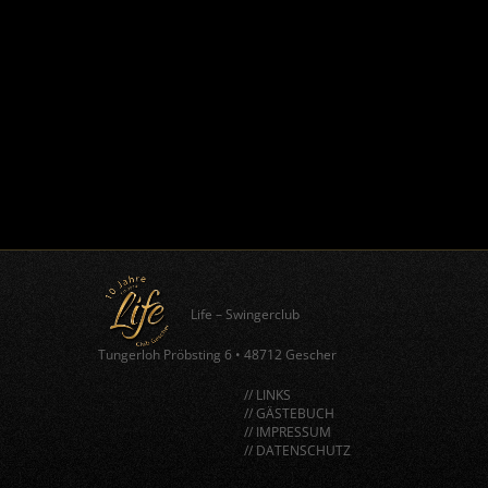
Life – Swingerclub
Tungerloh Pröbsting 6
•
48712 Gescher
// LINKS
// GÄSTEBUCH
// IMPRESSUM
// DATENSCHUTZ