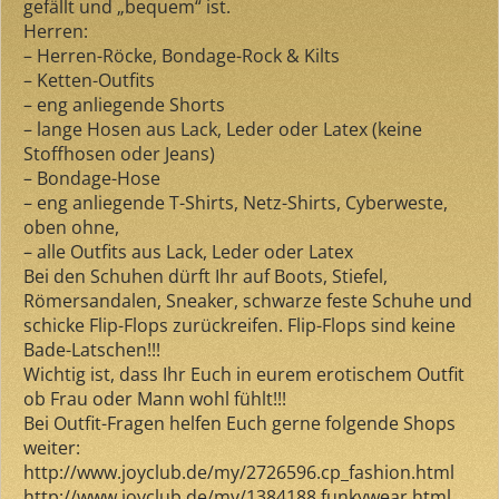
gefällt und „bequem“ ist.
Herren:
– Herren-Röcke, Bondage-Rock & Kilts
– Ketten-Outfits
– eng anliegende Shorts
– lange Hosen aus Lack, Leder oder Latex (keine
Stoffhosen oder Jeans)
– Bondage-Hose
– eng anliegende T-Shirts, Netz-Shirts, Cyberweste,
oben ohne,
– alle Outfits aus Lack, Leder oder Latex
Bei den Schuhen dürft Ihr auf Boots, Stiefel,
Römersandalen, Sneaker, schwarze feste Schuhe und
schicke Flip-Flops zurückreifen. Flip-Flops sind keine
Bade-Latschen!!!
Wichtig ist, dass Ihr Euch in eurem erotischem Outfit
ob Frau oder Mann wohl fühlt!!!
Bei Outfit-Fragen helfen Euch gerne folgende Shops
weiter:
http://www.joyclub.de/my/2726596.cp_fashion.html
http://www.joyclub.de/my/1384188.funkywear.html