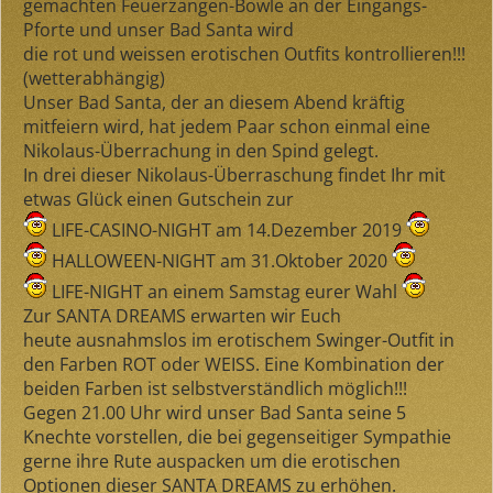
gemachten Feuerzangen-Bowle an der Eingangs-
Pforte und unser Bad Santa wird
die
rot
und
weissen
erotischen Outfits kontrollieren!!!
(wetterabhängig)
Unser Bad Santa, der an diesem Abend kräftig
mitfeiern wird, hat jedem Paar schon einmal eine
Nikolaus-Überrachung in den Spind gelegt.
In
drei
dieser Nikolaus-Überraschung findet Ihr mit
etwas Glück einen
Gutschein
zur
LIFE-CASINO-NIGHT am 14.Dezember 2019
HALLOWEEN-NIGHT am 31.Oktober 2020
LIFE-NIGHT an einem Samstag eurer Wahl
Zur
SANTA DREAMS
erwarten wir Euch
heute
ausnahmslos
im erotischem Swinger-Outfit in
den Farben
ROT
oder
WEISS
. Eine Kombination der
beiden Farben ist selbstverständlich möglich!!!
Gegen 21.00 Uhr wird unser Bad Santa seine 5
Knechte vorstellen, die bei gegenseitiger Sympathie
gerne ihre Rute auspacken um die erotischen
Optionen dieser SANTA DREAMS zu erhöhen.