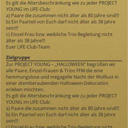
Es gilt die Altersbeschränkung wie zu jeder PROJECT
YOUNG im LIFE-Club:
a) Paare die zusammen nicht älter als 80 Jahre sind!!!
b) Ein Paarteil von Euch darf nicht älter als 38 Jahre
sein!!!
c) Einzel-Frau bzw. weibliche Trio-Begleitung nicht
älter als 38 Jahre!!!
Euer LIFE-Club-Team
Zielgruppe
Zur PROJECT YOUNG – „HALLOWEEN“ begrüßen wir
alle Paare, Einzel-Frauen & Trios FFM die eine
hemmungslose und megageile Nacht der Wolllust in
einer atemberaubenden Halloween-Dekoration
erleben möchten.
Es gilt die Altersbeschränkung wie zu jeder PROJECT
YOUNG im LIFE-Club:
a) Paare die zusammen nicht älter als 80 Jahre sind!!!
b) Ein Paarteil von Euch darf nicht älter als 38 Jahre
sein!!!
c) Einzel-Frau bzw. weibliche Trio-Begleitung nicht