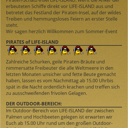
Piraten-Schatz-Insel LIFE-ISLAND. Werft die Anker der
erbeuteten Schiffe direkt vor LIFE-ISLAND aus und
betretet das Festland der Piraten-Insel, auf der wildes
Treiben und hemmungsloses Feiern an erster Stelle
steht.
Wir sagen herzlich Willkommen zum Sommer-Event
PIRATES of LIFE-ISLAND
Zahlreiche Schurken, geile Piraten-Bräute und
nimmersatte Freibeuter die alle Weltmeere in den
letzten Monaten unsicher und fette Beute gemacht
haben, lassen es vom Nachmittag
ab 15.00 Uhr
bis
spät in die Nacht ordentlich krachen und treffen sich
zu ausschweifenden frivolen Gelagen.
DER OUTDOOR-BEREICH:
Im Outdoor-Bereich von LIFE-ISLAND der zwischen
Palmen und Hochbeeten gelegen ist erwarten wir
Euch ab 15.00 Uhr rund um den großen Outdoor-