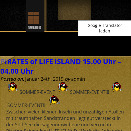
Google Translator
laden
Archive for Januar, 2019
PIRATES of LIFE ISLAND 15.00 Uhr –
04.00 Uhr
Posted on:
Januar 24th, 2019
by
admin
SOMMER-EVENT
SOMMER-EVENT!!!
SOMMER-EVENT!!!
Zwischen vielen kleinen Inseln und unzähligen Atollen
mit traumhaften Sandstränden liegt gut versteckt in
der Süd-See die sagenumwobene und verruchte