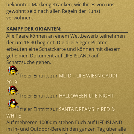
bekannten Markengetränken, wie Ihr es von uns
gewohnt seid nach allen Regeln der Kunst
verwöhnen.
KAMPF DER GIGANTEN:
Alle Paare können an einem Wettbewerb teilnehmen
der
um 16.30
beginnt. Die drei Sieger-Piraten
erbeuten eine Schatzkarte und können mit diesem
geheimen Dokument auf LIFE-ISLAND auf
Schatzsuche gehen.
freier Eintritt zur
MLFD – LIFE WIESN GAUDI
2019
freier Eintritt zur
HALLOWEEN-LIFE-NIGHT
freier Eintritt zur
SANTA DREAMS in RED &
WHITE
Auf mehreren 1000qm stehen Euch auf LIFE-ISLAND
im In- und Outdoor-Bereich den ganzen Tag über alle