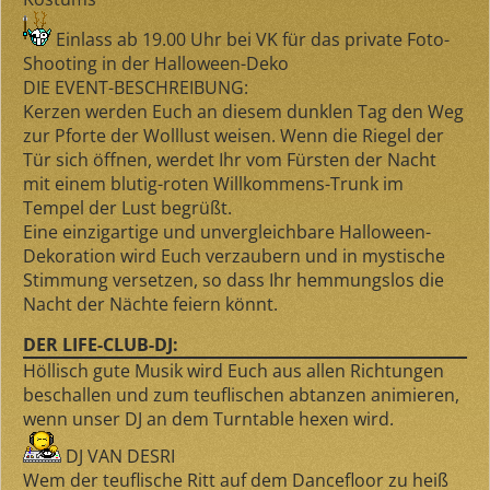
Einlass ab 19.00 Uhr bei VK für das private Foto-
Shooting in der Halloween-Deko
DIE EVENT-BESCHREIBUNG:
Kerzen werden Euch an diesem dunklen Tag den Weg
zur Pforte der Wolllust weisen. Wenn die Riegel der
Tür sich öffnen, werdet Ihr vom Fürsten der Nacht
mit einem blutig-roten Willkommens-Trunk im
Tempel der Lust begrüßt.
Eine einzigartige und unvergleichbare Halloween-
Dekoration wird Euch verzaubern und in mystische
Stimmung versetzen, so dass Ihr hemmungslos die
Nacht der Nächte feiern könnt.
DER LIFE-CLUB-DJ:
Höllisch gute Musik wird Euch aus allen Richtungen
beschallen und zum teuflischen abtanzen animieren,
wenn unser DJ an dem Turntable hexen wird.
DJ VAN DESRI
Wem der teuflische Ritt auf dem Dancefloor zu heiß