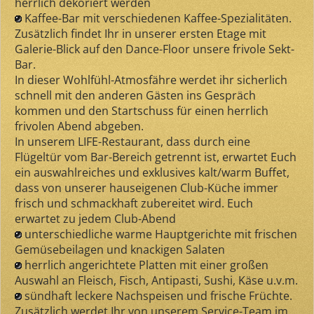
herrlich dekoriert werden
Kaffee-Bar mit verschiedenen Kaffee-Spezialitäten.
Zusätzlich findet Ihr in unserer ersten Etage mit
Galerie-Blick auf den Dance-Floor unsere frivole Sekt-
Bar.
In dieser Wohlfühl-Atmosfähre werdet ihr sicherlich
schnell mit den anderen Gästen ins Gespräch
kommen und den Startschuss für einen herrlich
frivolen Abend abgeben.
In unserem LIFE-Restaurant, dass durch eine
Flügeltür vom Bar-Bereich getrennt ist, erwartet Euch
ein auswahlreiches und exklusives kalt/warm Buffet,
dass von unserer hauseigenen Club-Küche immer
frisch und schmackhaft zubereitet wird. Euch
erwartet zu jedem Club-Abend
unterschiedliche warme Hauptgerichte mit frischen
Gemüsebeilagen und knackigen Salaten
herrlich angerichtete Platten mit einer großen
Auswahl an Fleisch, Fisch, Antipasti, Sushi, Käse u.v.m.
sündhaft leckere Nachspeisen und frische Früchte.
Zusätzlich werdet Ihr von unserem Service-Team im