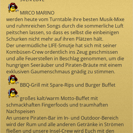
MIRCO MARINO
werden heute vom Turntable ihre besten Musik-Mixe
und ruhmreichen Songs durch die sommerliche Luft
peitschen lassen, so dass es selbst die einbeinigen
Schurken nicht mehr auf ihren Plätzen hält.
Der unermüdliche LIFE-Smutje hat sich mit seiner
Kombüsen-Crew ordentlich ins Zeug geschmissen
und alle Feuerstellen in Beschlag genommen, um die
hungrigen Seeräuber und Piraten-Bräute mit einem
exklusiven Gaumenschmaus gnädig zu stimmen.
BBQ-Grill mit Spare-Rips
und
Burger Buffet
großes kalt/warm Motto-Buffet mit
schmackhaften Fingerfoods und traumhaften
Nachspeisen
An unsere Piraten-Bar im In- und Outdoor-Bereich
wird der Rum und alle anderen Getränke in Strömen
fließen und unsere Insel-Crew wird Euch mit den