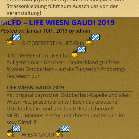
Strassenkleidung führt zum Ausschluss von der
Veranstaltung!
MLFD – LIFE WIESN GAUDI 2019
Posted on:
Januar 10th, 2019
by
admin
OKTOBERFEST im LIFE-Club
OKTOBERFEST im LIFE-Club
Auf geht´s nach Gescher –
Deutschland größtem
frivolen Oktoberfest
– auf die Tungerloh-Pröbsting-
Festwiesn, zur
LIFE-WIESN-GAUDI 2019
mit
original bayrischer Oktoberfest-Kapelle
und allen
Wiesn-Hits präsentieren wir Euch das erotische
Oktoberfest im und um den LIFE-Club herum!!!
MLFD = M
änner
in sexy L
ederhosen
und F
rauen
im
sexy D
irndl
!!!
WIESN-GAUDI