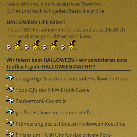
Dekorationen
, einem
exklusiven Themen-
Buffet
und
teuflisch-geilen Beats
die große
HALLOWEEN-LIFE-NIGHT
die auf
350 Personen limitiert
ist und ausschließlich
über Vorkasse gebucht werden kann.
Wir feiern kein HALLOWEEN – wir zelebrieren eine
teuflisch-geile HALLOWEEN-NACHT!!!
einzigartige & atemberaubende Halloween-Deko
Topp-DJ´s der NRW-Erotik-Szene
Zaubertrank-Cocktails
großes Halloween-Themen-Buffet
Prämierung des schönsten Halloween-Kostüms
Einlass um 19.00 Uhr für das private Foto-