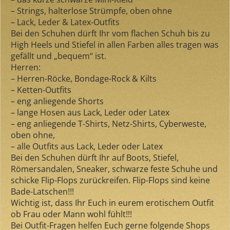
– Strings, halterlose Strümpfe, oben ohne
– Lack, Leder & Latex-Outfits
Bei den Schuhen dürft Ihr vom flachen Schuh bis zu
High Heels und Stiefel in allen Farben alles tragen was
gefällt und „bequem“ ist.
Herren:
– Herren-Röcke, Bondage-Rock & Kilts
– Ketten-Outfits
– eng anliegende Shorts
– lange Hosen aus Lack, Leder oder Latex
– eng anliegende T-Shirts, Netz-Shirts, Cyberweste,
oben ohne,
– alle Outfits aus Lack, Leder oder Latex
Bei den Schuhen dürft Ihr auf Boots, Stiefel,
Römersandalen, Sneaker, schwarze feste Schuhe und
schicke Flip-Flops zurückreifen. Flip-Flops sind keine
Bade-Latschen!!!
Wichtig ist, dass Ihr Euch in eurem erotischem Outfit
ob Frau oder Mann wohl fühlt!!!
Bei Outfit-Fragen helfen Euch gerne folgende Shops