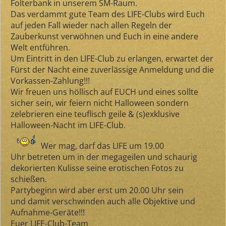
Folterbank in unserem SM-Raum.
Das verdammt gute Team des LIFE-Clubs wird Euch
auf jeden Fall wieder nach allen Regeln der
Zauberkunst verwöhnen und Euch in eine andere
Welt entführen.
Um Eintritt in den LIFE-Club zu erlangen, erwartet der
Fürst der Nacht eine zuverlässige Anmeldung und die
Vorkassen-Zahlung!!!
Wir freuen uns höllisch auf EUCH und eines sollte
sicher sein, wir feiern nicht Halloween sondern
zelebrieren eine teuflisch geile & (s)exklusive
Halloween-Nacht im LIFE-Club.
Wer mag, darf das LIFE um
19.00
Uhr
betreten um in der megageilen und schaurig
dekorierten Kulisse seine erotischen Fotos zu
schießen.
Partybeginn wird aber erst um
20.00 Uhr
sein
und
damit verschwinden auch alle Objektive und
Aufnahme-Geräte!!!
Euer LIFE-Club-Team