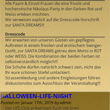
Alle Paare & Einzel-Frauen die eine frivole und
hocherotische Nikolaus-Party in den Farben Rot und
Weiss erleben möchten.
Wir verweisen explizit auf die Dresscode-Vorschrift
zur SANTA DREAMS!!!
Dresscode
Wir erwarten von unseren Gästen ein gepflegtes
Auftreten in einem frivolen und erotischem Swinger-
Outfit, zur SANTA DREAMS getreu dem Motto in ROT
oder WEISS. Die Kombination der beiden Farben ist
selbstverständlich möglich!!!
Die Schuhe dürfen natürlich schwarz sein, nicht das
Ihr eure schönen Stiefel umlackiert.
Strassenkleidung und andere Entgleisungen führen
diskussionslos zum Ausschluss der Veranstaltung!!!
HALLOWEEN-LIFE-NIGHT
Posted on:
Januar 17th, 2019
by
admin
Der
LIFE-Club
präsentiert Euch mit
irren