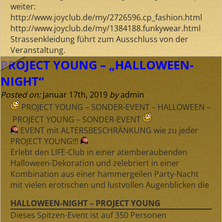
weiter:
http://www.joyclub.de/my/2726596.cp_fashion.html
http://www.joyclub.de/my/1384188.funkywear.html
Strassenkleidung führt zum Ausschluss von der
Veranstaltung.
PROJECT YOUNG – „HALLOWEEN-
NIGHT“
Posted on:
Januar 17th, 2019
by
admin
PROJECT YOUNG – SONDER-EVENT
–
HALLOWEEN
–
PROJECT YOUNG – SONDER-EVENT
EVENT mit ALTERSBESCHRÄNKUNG wie zu jeder
PROJECT YOUNG!!!
Erlebt den LIFE-Club in einer atemberaubenden
Halloween-Dekoration und zelebriert in einer
Kombination aus einer hammergeilen Party-Nacht
mit vielen erotischen und lustvollen Augenblicken die
HALLOWEEN-NIGHT – PROJECT YOUNG
Dieses Spitzen-Event ist auf
350 Personen