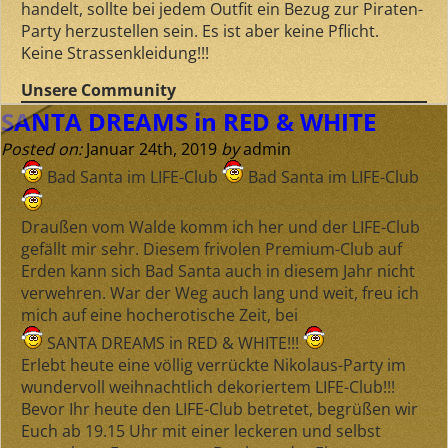
handelt, sollte bei jedem Outfit ein Bezug zur Piraten-
Party herzustellen sein. Es ist aber keine Pflicht.
Keine Strassenkleidung!!!
Unsere Community
SANTA DREAMS in RED & WHITE
Posted on:
Januar 24th, 2019
by
admin
Bad Santa im LIFE-Club
Bad Santa im LIFE-Club
Draußen vom Walde komm ich her und der LIFE-Club
gefällt mir sehr. Diesem frivolen Premium-Club auf
Erden kann sich Bad Santa auch in diesem Jahr nicht
verwehren. War der Weg auch lang und weit, freu ich
mich auf eine hocherotische Zeit, bei
SANTA DREAMS in RED & WHITE!!!
Erlebt heute eine völlig verrückte Nikolaus-Party im
wundervoll weihnachtlich dekoriertem LIFE-Club!!!
Bevor Ihr heute den LIFE-Club betretet, begrüßen wir
Euch
ab 19.15 Uhr
mit einer leckeren und selbst