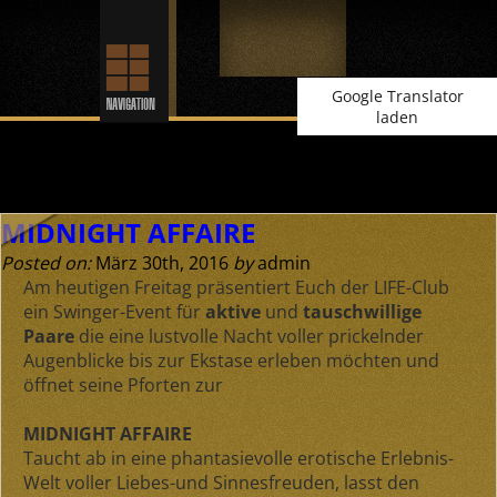
Google Translator
laden
Archive for März, 2016
MIDNIGHT AFFAIRE
Posted on:
März 30th, 2016
by
admin
Am heutigen Freitag präsentiert Euch der LIFE-Club
ein Swinger-Event für
aktive
und
tauschwillige
Paare
die eine lustvolle Nacht voller prickelnder
Augenblicke bis zur Ekstase erleben möchten und
öffnet seine Pforten zur
MIDNIGHT AFFAIRE
Taucht ab in eine phantasievolle erotische Erlebnis-
Welt voller Liebes-und Sinnesfreuden, lasst den