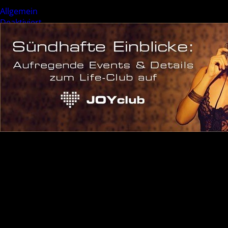
Allgemein
Deaktiviert
Event
Sonderevent
Meta
Anmelden
Eintrags-Feed
Kommentar-Feed
WordPress.org