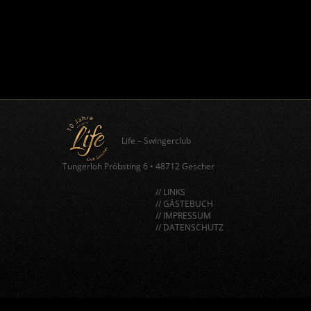
Life – Swingerclub
Tungerloh Pröbsting 6
•
48712 Gescher
// LINKS
// GÄSTEBUCH
// IMPRESSUM
// DATENSCHUTZ
window.BorlabsCookie.allocateScriptBlockerToContentBlock