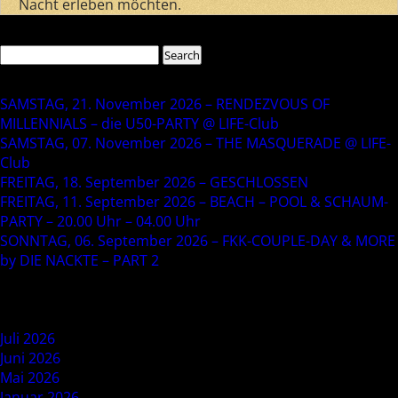
Nacht erleben möchten.
Search
Search
for:
Recent Posts
SAMSTAG, 21. November 2026 – RENDEZVOUS OF
MILLENNIALS – die U50-PARTY @ LIFE-Club
SAMSTAG, 07. November 2026 – THE MASQUERADE @ LIFE-
Club
FREITAG, 18. September 2026 – GESCHLOSSEN
FREITAG, 11. September 2026 – BEACH – POOL & SCHAUM-
PARTY – 20.00 Uhr – 04.00 Uhr
SONNTAG, 06. September 2026 – FKK-COUPLE-DAY & MORE
by DIE NACKTE – PART 2
Recent Comments
Archives
Juli 2026
Juni 2026
Mai 2026
Januar 2026