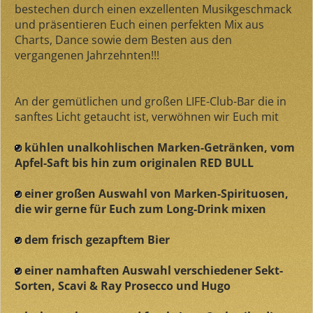
bestechen durch einen exzellenten Musikgeschmack
und präsentieren Euch einen perfekten Mix aus
Charts, Dance sowie dem Besten aus den
vergangenen Jahrzehnten!!!
An der gemütlichen und großen LIFE-Club-Bar die in
sanftes Licht getaucht ist, verwöhnen wir Euch mit
kühlen unalkohlischen Marken-Getränken, vom
Apfel-Saft bis hin zum originalen RED BULL
einer großen Auswahl von Marken-Spirituosen,
die wir gerne für Euch zum Long-Drink mixen
dem frisch gezapftem Bier
einer namhaften Auswahl verschiedener Sekt-
Sorten, Scavi & Ray Prosecco und Hugo