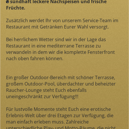
sündhaft leckere Nachspeisen und frische
Früchte.
Zusätzlich werdet Ihr von unserem Service-Team im
Restaurant mit Getränken Eurer Wahl versorgt.
Bei herrlichem Wetter sind wir in der Lage das
Restaurant in eine mediterrane Terrasse zu
verwandeln in dem wir die komplette Fensterfront
nach oben fahren können.
Ein großer Outdoor-Bereich mit schöner Terrasse,
großem Outdoor-Pool, überdachter und beheizter
Raucher-Lounge steht Euch ebenfalls
uneingeschränkt zur Verfügung!!!
Für lustvolle Momente steht Euch eine erotische
Erlebnis-Welt über drei Etagen zur Verfügung, die
man einfach erleben muss. Zahlreiche
unterschiedliche Play- und Motto-Räume, die nicht