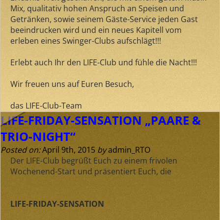
Mix, qualitativ hohen Anspruch an Speisen und
Getränken, sowie seinem Gäste-Service jeden Gast
beeindrucken wird und ein neues Kapitell vom
erleben eines Swinger-Clubs aufschlägt!!!
Erlebt auch Ihr den LIFE-Club und fühle die Nacht!!!
Wir freuen uns auf Euren Besuch,
das LIFE-Club-Team
LIFE-FRIDAY-SENSATION „PAARE &
TRIO-NIGHT“
Posted on:
April 9th, 2015
by
admin_RTO
Der LIFE-Club begrüßt Euch zu einem frivolen
Wochenend-Start und präsentiert Euch, die
LIFE-FRIDAY-SENSATION