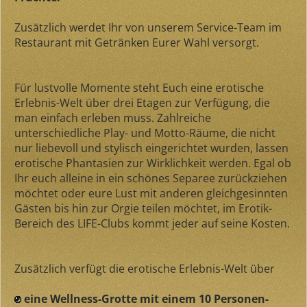
Zusätzlich werdet Ihr von unserem Service-Team im
Restaurant mit Getränken Eurer Wahl versorgt.
Für lustvolle Momente steht Euch eine erotische
Erlebnis-Welt über drei Etagen zur Verfügung, die
man einfach erleben muss. Zahlreiche
unterschiedliche Play- und Motto-Räume, die nicht
nur liebevoll und stylisch eingerichtet wurden, lassen
erotische Phantasien zur Wirklichkeit werden. Egal ob
Ihr euch alleine in ein schönes Separee zurückziehen
möchtet oder eure Lust mit anderen gleichgesinnten
Gästen bis hin zur Orgie teilen möchtet, im Erotik-
Bereich des LIFE-Clubs kommt jeder auf seine Kosten.
Zusätzlich verfügt die erotische Erlebnis-Welt über
eine Wellness-Grotte mit einem 10 Personen-