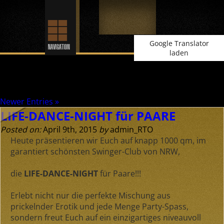
Google Translator
laden
Archive for April, 2015
Newer Entries »
LIFE-DANCE-NIGHT für PAARE
Posted on:
April 9th, 2015
by
admin_RTO
Heute präsentieren wir Euch auf knapp 1000 qm, im
garantiert schönsten Swinger-Club von NRW,
die
LIFE-DANCE-NIGHT
für Paare!!!
Erlebt nicht nur die perfekte Mischung aus
prickelnder Erotik und jede Menge Party-Spass,
sondern freut Euch auf ein einzigartiges niveauvoll