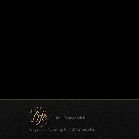
Life – Swingerclub
Tungerloh Pröbsting 6
•
48712 Gescher