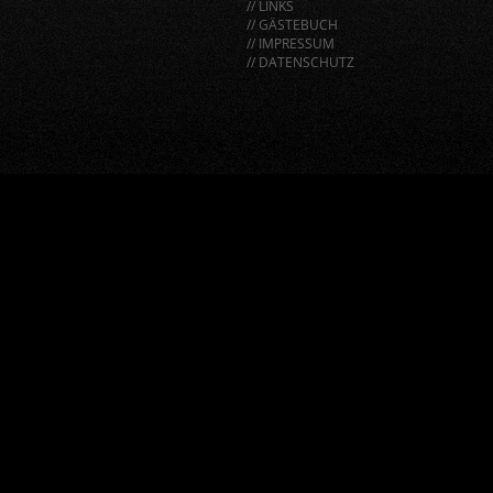
// LINKS
// GÄSTEBUCH
// IMPRESSUM
// DATENSCHUTZ
window.BorlabsCookie.allocateScriptBlockerToContentBlock
"google-recaptcha", "scriptBlockerId");
window.BorlabsCookie.unblockScriptBlockerId("google-
recaptcha");