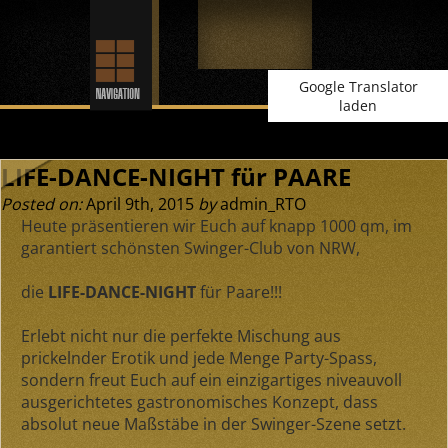
Google Translator
laden
LIFE-DANCE-NIGHT für PAARE
Posted on:
April 9th, 2015
by
admin_RTO
Heute präsentieren wir Euch auf knapp 1000 qm, im
garantiert schönsten Swinger-Club von NRW,
die
LIFE-DANCE-NIGHT
für Paare!!!
Erlebt nicht nur die perfekte Mischung aus
prickelnder Erotik und jede Menge Party-Spass,
sondern freut Euch auf ein einzigartiges niveauvoll
ausgerichtetes gastronomisches Konzept, dass
absolut neue Maßstäbe in der Swinger-Szene setzt.