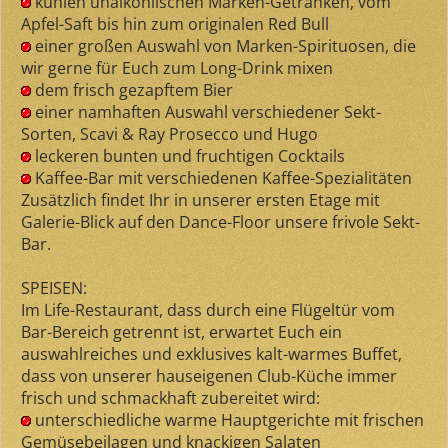
kühlen unalkohlischen Marken-Getränken, vom
Apfel-Saft bis hin zum originalen Red Bull
einer großen Auswahl von Marken-Spirituosen, die
wir gerne für Euch zum Long-Drink mixen
dem frisch gezapftem Bier
einer namhaften Auswahl verschiedener Sekt-
Sorten, Scavi & Ray Prosecco und Hugo
leckeren bunten und fruchtigen Cocktails
Kaffee-Bar mit verschiedenen Kaffee-Spezialitäten
Zusätzlich findet Ihr in unserer ersten Etage mit
Galerie-Blick auf den Dance-Floor unsere frivole Sekt-
Bar.
SPEISEN:
Im Life-Restaurant, dass durch eine Flügeltür vom
Bar-Bereich getrennt ist, erwartet Euch ein
auswahlreiches und exklusives kalt-warmes Buffet,
dass von unserer hauseigenen Club-Küche immer
frisch und schmackhaft zubereitet wird:
unterschiedliche warme Hauptgerichte mit frischen
Gemüsebeilagen und knackigen Salaten