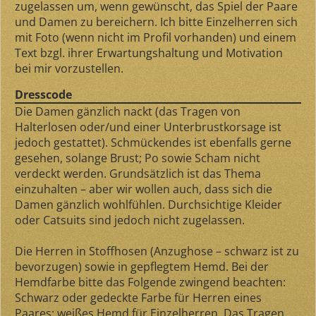
zugelassen um, wenn gewünscht, das Spiel der Paare
und Damen zu bereichern. Ich bitte Einzelherren sich
mit Foto (wenn nicht im Profil vorhanden) und einem
Text bzgl. ihrer Erwartungshaltung und Motivation
bei mir vorzustellen.
Dresscode
Die Damen gänzlich nackt (das Tragen von
Halterlosen oder/und einer Unterbrustkorsage ist
jedoch gestattet). Schmückendes ist ebenfalls gerne
gesehen, solange Brust; Po sowie Scham nicht
verdeckt werden. Grundsätzlich ist das Thema
einzuhalten – aber wir wollen auch, dass sich die
Damen gänzlich wohlfühlen. Durchsichtige Kleider
oder Catsuits sind jedoch nicht zugelassen.
Die Herren in Stoffhosen (Anzughose – schwarz ist zu
bevorzugen) sowie in gepflegtem Hemd. Bei der
Hemdfarbe bitte das Folgende zwingend beachten:
Schwarz oder gedeckte Farbe für Herren eines
Paares; weißes Hemd für Einzelherren. Das Tragen