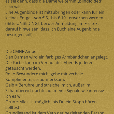
es sei denn, dass die Dame weiterhin „blindfolded“
sein will.
Eine Augenbinde ist mitzubringen oder kann für ein
kleines Entgelt von € 5,- bis € 10,- erworben werden
(Bitte UNBEDINGT bei der Anmeldung im Freitext
darauf hinweisen, dass ich Euch eine Augenbinde
besorgen soll).
Die CMNF-Ampel
Den Damen wird ein farbiges Armbändchen angelegt.
Die Farbe kann im Verlauf des Abends jederzeit
getauscht werden.
Rot = Bewundere mich, gebe mir verbale
Komplimente, sei aufmerksam.
Gelb = Berühre und streichel mich, außer im
Schambereich, achte auf meine Signale wie intensiv
ich es will.
Grün = Alles ist möglich, bis Du ein Stopp hören
solltest.
Grundlegend ist dem Veto der begleitenden Person