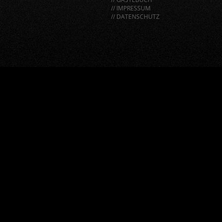
// IMPRESSUM
// DATENSCHUTZ
window.BorlabsCookie.allocateScriptBlockerToContentBlock
"google-recaptcha", "scriptBlockerId");
window.BorlabsCookie.unblockScriptBlockerId("google-
recaptcha");