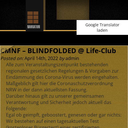
Google Translator
laden
CMNF – BLINDFOLDED @ Life-Club
Posted on:
April 14th, 2022
by
admin
Alle zum Veranstaltungszeitpunkt bestehenden
regionalen gesetzlichen Regelungen & Vorgaben zur
Eindämmung des Corona-Virus werden eingehalten.
Maßgeblich gilt hier die Coronaschutzverordnung
NRW in der dann aktuellsten Fassung.
Darüber hinaus gilt zu unserer gemeinsamen
Verantwortung und Sicherheit jedoch aktuell das
Folgende:
Egal ob geimpft, geboostert, genesen oder gar nichts:
Wir bestehen auf einen tagesaktuellen Test
(kostenloser Bürgertest) einer zertifizierten