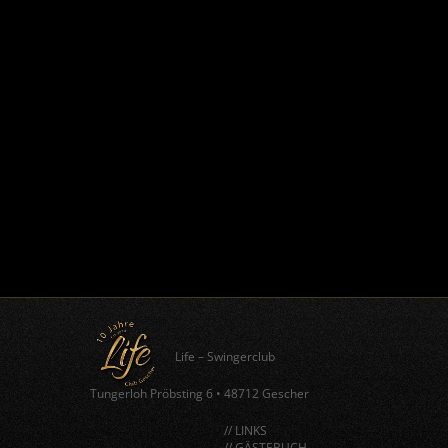
Life – Swingerclub
Tungerloh Pröbsting 6
•
48712 Gescher
// LINKS
// GÄSTEBUCH