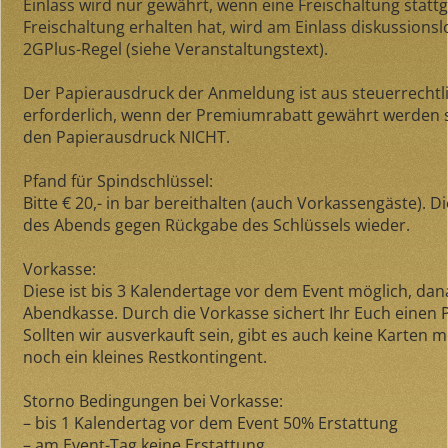
Einlass wird nur gewährt, wenn eine Freischaltung statt
Freischaltung erhalten hat, wird am Einlass diskussions
2GPlus-Regel (siehe Veranstaltungstext).
Der Papierausdruck der Anmeldung ist aus steuerrecht
erforderlich, wenn der Premiumrabatt gewährt werden 
den Papierausdruck NICHT.
Pfand für Spindschlüssel:
Bitte € 20,- in bar bereithalten (auch Vorkassengäste). 
des Abends gegen Rückgabe des Schlüssels wieder.
Vorkasse:
Diese ist bis 3 Kalendertage vor dem Event möglich, dana
Abendkasse. Durch die Vorkasse sichert Ihr Euch einen P
Sollten wir ausverkauft sein, gibt es auch keine Karten
noch ein kleines Restkontingent.
Storno Bedingungen bei Vorkasse:
– bis 1 Kalendertag vor dem Event 50% Erstattung
– am Event-Tag keine Erstattung