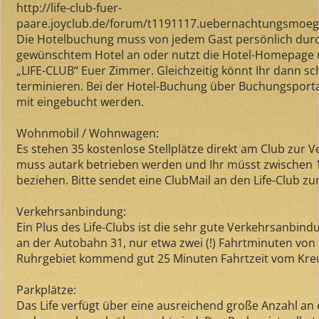
http://life-club-fuer-
paare.joyclub.de/forum/t1191117.uebernachtungsmoegl
Die Hotelbuchung muss von jedem Gast persönlich durch
gewünschtem Hotel an oder nutzt die Hotel-Homepage 
„LIFE-CLUB“ Euer Zimmer. Gleichzeitig könnt Ihr dann sc
terminieren. Bei der Hotel-Buchung über Buchungsportal
mit eingebucht werden.
Wohnmobil / Wohnwagen:
Es stehen 35 kostenlose Stellplätze direkt am Club zur 
muss autark betrieben werden und Ihr müsst zwischen 1
beziehen. Bitte sendet eine ClubMail an den Life-Club z
Verkehrsanbindung:
Ein Plus des Life-Clubs ist die sehr gute Verkehrsanbindu
an der Autobahn 31, nur etwa zwei (!) Fahrtminuten von
Ruhrgebiet kommend gut 25 Minuten Fahrtzeit vom Kreu
Parkplätze:
Das Life verfügt über eine ausreichend große Anzahl an 