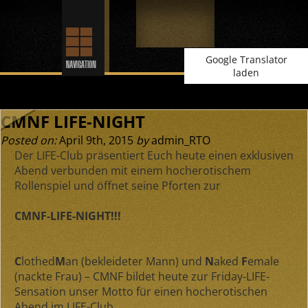
Google Translator
laden
CMNF LIFE-NIGHT
Posted on:
April 9th, 2015
by
admin_RTO
Der LIFE-Club präsentiert Euch heute einen exklusiven
Abend verbunden mit einem hocherotischem
Rollenspiel und öffnet seine Pforten zur
CMNF-LIFE-NIGHT!!!
C
lothed
M
an (bekleideter Mann) und
N
aked
F
emale
(nackte Frau) – CMNF bildet heute zur Friday-LIFE-
Sensation unser Motto für einen hocherotischen
Abend im LIFE-Club.