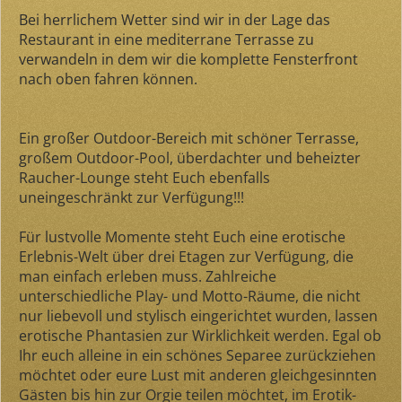
Bei herrlichem Wetter sind wir in der Lage das
Restaurant in eine mediterrane Terrasse zu
verwandeln in dem wir die komplette Fensterfront
nach oben fahren können.
Ein großer Outdoor-Bereich mit schöner Terrasse,
großem Outdoor-Pool, überdachter und beheizter
Raucher-Lounge steht Euch ebenfalls
uneingeschränkt zur Verfügung!!!
Für lustvolle Momente steht Euch eine erotische
Erlebnis-Welt über drei Etagen zur Verfügung, die
man einfach erleben muss. Zahlreiche
unterschiedliche Play- und Motto-Räume, die nicht
nur liebevoll und stylisch eingerichtet wurden, lassen
erotische Phantasien zur Wirklichkeit werden. Egal ob
Ihr euch alleine in ein schönes Separee zurückziehen
möchtet oder eure Lust mit anderen gleichgesinnten
Gästen bis hin zur Orgie teilen möchtet, im Erotik-