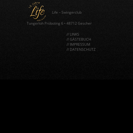
Life – Swingerclub
Tungerloh Pröbsting 6
•
48712 Gescher
// LINKS
// GÄSTEBUCH
// IMPRESSUM
// DATENSCHUTZ
window.BorlabsCookie.allocateScriptBlockerToContentBlock
"google-recaptcha", "scriptBlockerId");
window.BorlabsCookie.unblockScriptBlockerId("google-
recaptcha");