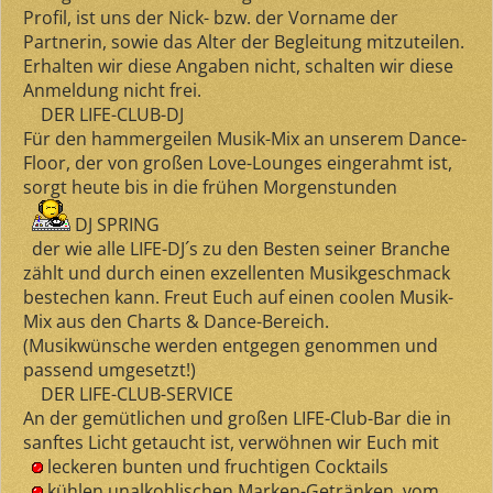
Profil, ist uns der Nick- bzw. der Vorname der
Partnerin, sowie das Alter der Begleitung mitzuteilen.
Erhalten wir diese Angaben nicht, schalten wir diese
Anmeldung nicht frei.
DER LIFE-CLUB-DJ
Für den hammergeilen Musik-Mix an unserem Dance-
Floor, der von großen Love-Lounges eingerahmt ist,
sorgt heute bis in die frühen Morgenstunden
DJ SPRING
der wie alle LIFE-DJ´s zu den Besten seiner Branche
zählt und durch einen exzellenten Musikgeschmack
bestechen kann. Freut Euch auf einen coolen Musik-
Mix aus den Charts & Dance-Bereich.
(Musikwünsche werden entgegen genommen und
passend umgesetzt!)
DER LIFE-CLUB-SERVICE
An der gemütlichen und großen LIFE-Club-Bar die in
sanftes Licht getaucht ist, verwöhnen wir Euch mit
leckeren bunten und fruchtigen Cocktails
kühlen unalkohlischen Marken-Getränken, vom