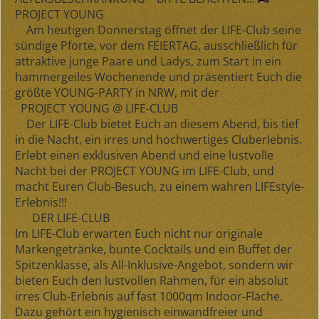
PROJECT YOUNG
Am
heutigen Donnerstag
öffnet der LIFE-Club seine
sündige Pforte,
vor dem FEIERTAG
, ausschließlich für
attraktive junge Paare und Ladys, zum Start in ein
hammergeiles Wochenende und präsentiert Euch die
größte
YOUNG-PARTY in NRW,
mit der
PROJECT YOUNG @ LIFE-CLUB
Der LIFE-Club bietet Euch an diesem Abend, bis tief
in die Nacht, ein irres und hochwertiges Cluberlebnis.
Erlebt einen
exklusiven Abend
und eine
lustvolle
Nacht
bei der
PROJECT YOUNG
im LIFE-Club, und
macht Euren Club-Besuch, zu einem wahren
LIFEstyle-
Erlebnis!!!
DER LIFE-CLUB
Im LIFE-Club erwarten Euch nicht nur
originale
Markengetränke
,
bunte Cocktails
und ein
Buffet der
Spitzenklasse, als All-Inklusive-Angebot,
sondern wir
bieten Euch den
lustvollen Rahmen,
für ein
absolut
irres Club-Erlebnis
auf fast
1000qm Indoor-Fläche
.
Dazu gehört ein hygienisch einwandfreier und