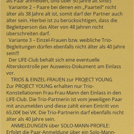
als Paar anmelden, und über 50 Jahre alt sind!)
Variante 2
– Paare bei denen ein „Paarteil“
nicht
älter als 38 Jahre alt
ist, somit darf der Partner auch
älter sein. Hierbei ist zu berücksichtigen, dass die
Begleitperson das Alter von
48 Jahren nicht
überschreiten
darf.
Variante 3
– Einzel-Frauen bzw. weibliche Trio-
Begleitungen dürfen ebenfalls
nicht älter als 40 Jahre
sein!!!
Der LIFE-Club behält sich eine eventuelle
Alterskontrolle per Ausweiss-Dokument am Einlass
vor.
TRIOS & EINZEL-FRAUEN zur PROJECT YOUNG
Zur PROJECT YOUNG erhalten
nur Trio-
Konstellationen Frau-Frau-Mann den Einlass
in den
LIFE-Club. Die Trio-Partnerin ist vom jeweiligen Paar
mit anzumelden und diese zahlt einen Eintritt von
65,00€ bei VK. Die Trio-Partnerin darf ebenfalls nicht
älter als 40 Jahre sein.
ANMELDUNGEN über SOLO-MANN-PROFILE:
Erfolgt die Paar-Anmeldung über ein Solo-Mann-