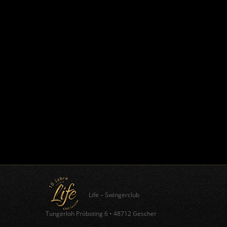
Life – Swingerclub
Tungerloh Pröbsting 6
•
48712 Gescher