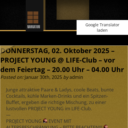
Google Translator
laden
DONNERSTAG, 02. Oktober 2025 –
PROJECT YOUNG @ LIFE-Club – vor
dem Feiertag – 20.00 Uhr – 04.00 Uhr
Posted on:
Januar 30th, 2025
by
admin
Junge attraktive Paare & Ladys, coole Beats, bunte
Cocktails, kühle Marken-Drinks und ein Spitzen-
Buffet, ergeben die richtige Mischung, zu einer
lustvollen PROJECT YOUNG im LIFE-Club.
—
PROJECT YOUNG
EVENT MIT
ALTERSBESCHRÄNKUNG – BITTE BEACHTEN!!!