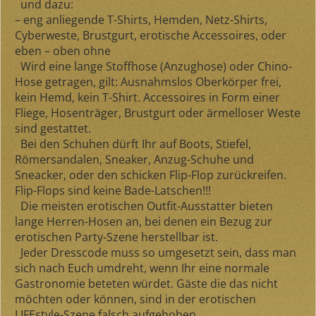
und dazu:
– eng anliegende T-Shirts, Hemden, Netz-Shirts,
Cyberweste, Brustgurt, erotische Accessoires, oder
eben – oben ohne
Wird eine lange Stoffhose (Anzughose) oder Chino-
Hose getragen, gilt: Ausnahmslos Oberkörper frei,
kein Hemd, kein T-Shirt. Accessoires in Form einer
Fliege, Hosenträger, Brustgurt oder ärmelloser Weste
sind gestattet.
Bei den Schuhen dürft Ihr auf Boots, Stiefel,
Römersandalen, Sneaker, Anzug-Schuhe und
Sneacker, oder den schicken Flip-Flop zurückreifen.
Flip-Flops sind keine Bade-Latschen!!!
Die meisten erotischen Outfit-Ausstatter bieten
lange Herren-Hosen an, bei denen ein Bezug zur
erotischen Party-Szene herstellbar ist.
Jeder Dresscode muss so umgesetzt sein, dass man
sich nach Euch umdreht, wenn Ihr eine normale
Gastronomie beteten würdet. Gäste die das nicht
möchten oder können, sind in der erotischen
LIFEstyle-Szene falsch aufgehoben.