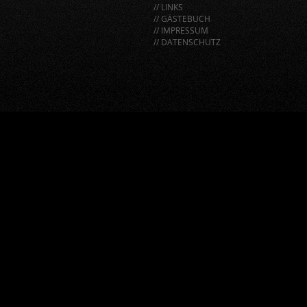
// LINKS
// GÄSTEBUCH
// IMPRESSUM
// DATENSCHUTZ
window.BorlabsCookie.allocateScriptBlockerToContentBlock
"google-recaptcha", "scriptBlockerId");
window.BorlabsCookie.unblockScriptBlockerId("google-
recaptcha");