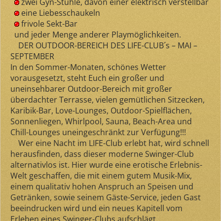
zwei Gyn-Stühle, davon einer elektrisch verstellbar
eine Liebesschaukeln
frivole Sekt-Bar
und jeder Menge anderer Playmöglichkeiten.
DER OUTDOOR-BEREICH DES LIFE-CLUB´s – MAI –
SEPTEMBER
In den Sommer-Monaten, schönes Wetter
vorausgesetzt, steht Euch ein großer und
uneinsehbarer Outdoor-Bereich mit großer
überdachter Terrasse, vielen gemütlichen Sitzecken,
Karibik-Bar, Love-Lounges, Outdoor-Spielflächen,
Sonnenliegen, Whirlpool, Sauna, Beach-Area und
Chill-Lounges uneingeschränkt zur Verfügung!!!
Wer eine Nacht im LIFE-Club erlebt hat, wird schnell
herausfinden, dass dieser moderne Swinger-Club
alternativlos ist. Hier wurde eine erotische Erlebnis-
Welt geschaffen, die mit einem gutem Musik-Mix,
einem qualitativ hohen Anspruch an Speisen und
Getränken, sowie seinem Gäste-Service, jeden Gast
beeindrucken wird und ein neues Kapitell vom
Erleben eines Swinger-Clubs aufschlägt.