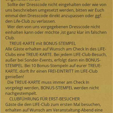
Sollte der Dresscode nicht eingehalten oder wie von
uns beschrieben umgesetzt werden, bitten wir Euch
einmal den Dresscode
direkt
anzupassen oder ggf.
den Life-Club zu verlassen.
Wer den von uns vorgegebenen Dresscode nicht
einhalten kann oder möchte ,ist ganz klar im falschen
Club.
TREUE-KARTE mit BONUS-STEMPEL
Alle Gäste erhalten auf Wunsch am Check In des LIFE-
Clubs eine
TREUE-KARTE
. Bei jedem LIFE-Club-Besuch,
außer bei Sonder-Events, erfolgt dann ein
BONUS-
STEMPEL
. Bei
10 Bonus-Stempeln
auf eurer TREUE-
KARTE, dürft Ihr einen
FREI-EINTRITT
im LIFE-Club
genießen!
Die TREUE-KARTE muss immer am Check In
vorgelegt werden, BONUS-STEMPEL werden nicht
nachgestempelt.
CLUBFÜHRUNG FÜR ERST-BESUCHER
Gäste die den LIFE-Club zum
ersten Mal besuchen
,
erhalten auf Wunsch am Veranstaltung-Abend eine