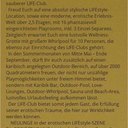
sauberer LIFE-Club.
Freud Euch auf eine absolut stylische LIFEstyle-
Location, sowie eine moderne, erotische Erlebnis-
Welt über 2,5 Etagen, mit 16 phantasievoll
eingerichteten Playrooms, inkl. 3 Einzel-Separees.
Zeitgleich erwartet Euch eine lustvolle Wellness-
Grotte mit großem Whirlpool für 10 Personen, die
ebenso zur Einrichtung des LIFE-Clubs gehört.
In den
Sommermonaten von Mitte Mai – Ende
September
, dürft Ihr euch zusätzlich auf einen
karibisch angelegten Outdoor-Bereich, auf über 2000
Quadratmetern freuen, der nicht nur unzählige
Playmöglichkeiten unter freiem Himmel bietet,
sondern mit Karibik-Bar, Outdoor-Pool, Love-
Lounges, Outdoor-Whirlpool, Sauna und Beach-Area,
lustvolles Urlaubsfeeling aufkommen lässt.
Der LIFE-Club bietet somit jedem Gast, die Erfüllung
seiner erotischen Träume, die hier zur Wirklichkeit
werden können.
NEULINGE in der erotischen LIFEstyle-SZENE