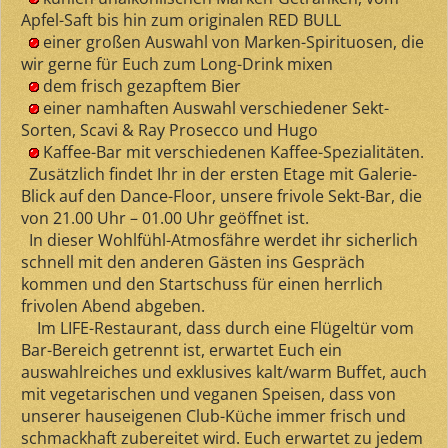
Apfel-Saft bis hin zum originalen RED BULL
einer großen Auswahl von Marken-Spirituosen, die
wir gerne für Euch zum Long-Drink mixen
dem frisch gezapftem Bier
einer namhaften Auswahl verschiedener Sekt-
Sorten, Scavi & Ray Prosecco und Hugo
Kaffee-Bar mit verschiedenen Kaffee-Spezialitäten.
Zusätzlich findet Ihr in der ersten Etage mit Galerie-
Blick auf den Dance-Floor, unsere frivole Sekt-Bar, die
von 21.00 Uhr – 01.00 Uhr geöffnet ist.
In dieser Wohlfühl-Atmosfähre werdet ihr sicherlich
schnell mit den anderen Gästen ins Gespräch
kommen und den Startschuss für einen herrlich
frivolen Abend abgeben.
Im LIFE-Restaurant, dass durch eine Flügeltür vom
Bar-Bereich getrennt ist, erwartet Euch ein
auswahlreiches und exklusives kalt/warm Buffet, auch
mit vegetarischen und veganen Speisen, dass von
unserer hauseigenen Club-Küche immer frisch und
schmackhaft zubereitet wird. Euch erwartet zu jedem