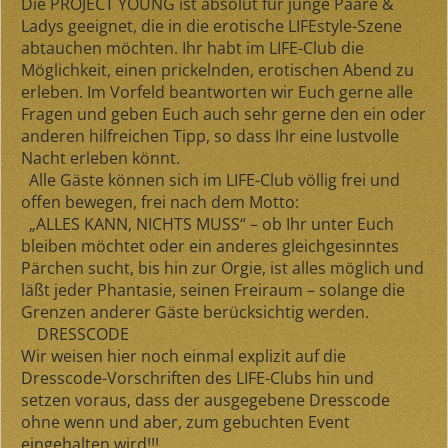
Die PROJECT YOUNG ist absolut für junge Paare &
Ladys geeignet, die in die erotische LIFEstyle-Szene
abtauchen möchten. Ihr habt im LIFE-Club die
Möglichkeit, einen prickelnden, erotischen Abend zu
erleben. Im Vorfeld beantworten wir Euch gerne alle
Fragen und geben Euch auch sehr gerne den ein oder
anderen hilfreichen Tipp, so dass Ihr eine lustvolle
Nacht erleben könnt.
Alle Gäste können sich im LIFE-Club völlig frei und
offen bewegen, frei nach dem Motto:
„ALLES KANN, NICHTS MUSS“
– ob Ihr unter Euch
bleiben möchtet oder ein anderes gleichgesinntes
Pärchen sucht, bis hin zur Orgie, ist alles möglich und
läßt jeder Phantasie, seinen Freiraum – solange die
Grenzen anderer Gäste berücksichtig werden.
DRESSCODE
Wir weisen hier noch einmal
explizit
auf die
Dresscode-Vorschriften des LIFE-Clubs hin und
setzen voraus, dass der ausgegebene Dresscode
ohne wenn und aber, zum gebuchten Event
eingehalten wird!!!