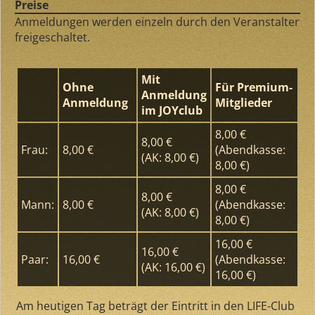
Preise
Anmeldungen werden einzeln durch den Veranstalter
freigeschaltet.
Mit
Ohne
Für Premium-
Anmeldung
Anmeldung
Mitglieder
im JOYclub
8,00 €
8,00 €
Frau:
8,00 €
(Abendkasse:
(AK: 8,00 €)
8,00 €)
8,00 €
8,00 €
Mann:
8,00 €
(Abendkasse:
(AK: 8,00 €)
8,00 €)
16,00 €
16,00 €
Paar:
16,00 €
(Abendkasse:
(AK: 16,00 €)
16,00 €)
Am heutigen Tag beträgt der Eintritt in den LIFE-Club