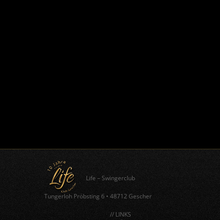
Life – Swingerclub
Tungerloh Pröbsting 6
•
48712 Gescher
// LINKS