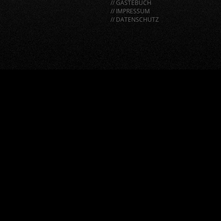
// GÄSTEBUCH
// IMPRESSUM
// DATENSCHUTZ
window.BorlabsCookie.allocateScriptBlockerToContentBlock
"google-recaptcha", "scriptBlockerId");
window.BorlabsCookie.unblockScriptBlockerId("google-
recaptcha");