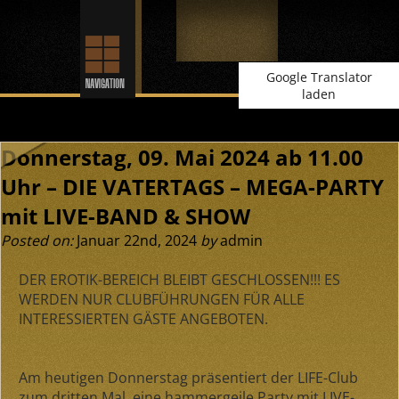
Google Translator
laden
Donnerstag, 09. Mai 2024 ab 11.00
Uhr – DIE VATERTAGS – MEGA-PARTY
mit LIVE-BAND & SHOW
Posted on:
Januar 22nd, 2024
by
admin
DER EROTIK-BEREICH BLEIBT GESCHLOSSEN!!! ES
WERDEN NUR CLUBFÜHRUNGEN FÜR ALLE
INTERESSIERTEN GÄSTE ANGEBOTEN.
Am heutigen Donnerstag präsentiert der LIFE-Club
zum dritten Mal, eine hammergeile Party mit LIVE-