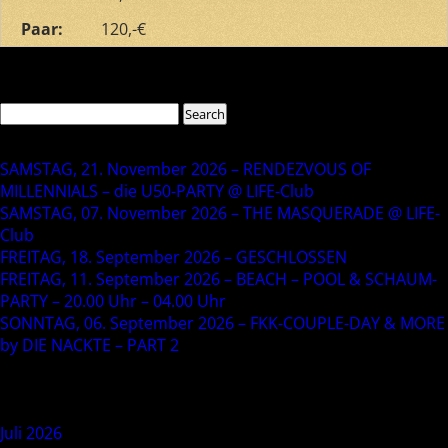
Paar:
120,-€
Comments are closed.
Search
Search
for:
Recent Posts
SAMSTAG, 21. November 2026 – RENDEZVOUS OF
MILLENNIALS – die U50-PARTY @ LIFE-Club
SAMSTAG, 07. November 2026 – THE MASQUERADE @ LIFE-
Club
FREITAG, 18. September 2026 – GESCHLOSSEN
FREITAG, 11. September 2026 – BEACH – POOL & SCHAUM-
PARTY – 20.00 Uhr – 04.00 Uhr
SONNTAG, 06. September 2026 – FKK-COUPLE-DAY & MORE
by DIE NACKTE – PART 2
Recent Comments
Archives
Juli 2026