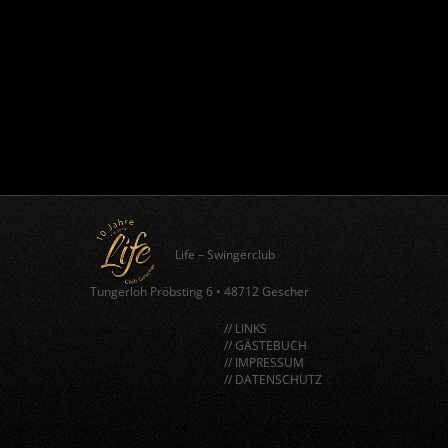
Life – Swingerclub
Tungerloh Pröbsting 6
•
48712 Gescher
// LINKS
// GÄSTEBUCH
// IMPRESSUM
// DATENSCHUTZ