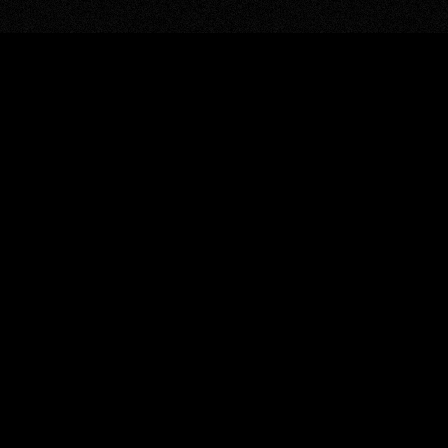
window.BorlabsCookie.allocateScriptBlockerToContentBlock
"google-recaptcha", "scriptBlockerId");
window.BorlabsCookie.unblockScriptBlockerId("google-
recaptcha");