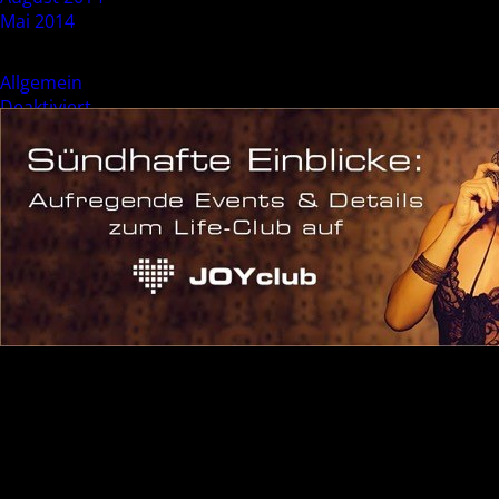
Mai 2014
Categories
Allgemein
Deaktiviert
Event
Sonderevent
Meta
Anmelden
Eintrags-Feed
Kommentar-Feed
WordPress.org