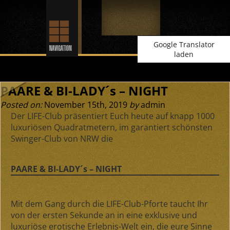
Google Translator
laden
PAARE & BI-LADY´s – NIGHT
Posted on:
November 15th, 2019
by
admin
Der LIFE-Club präsentiert Euch heute auf knapp 1000
luxuriösen Quadratmetern, im garantiert schönsten
Swinger-Club von NRW die
PAARE & BI-LADY´s – NIGHT
Mit dem Gang durch die LIFE-Club-Pforte taucht Ihr
von der ersten Sekunde an in eine exklusive und
luxuriöse erotische Erlebnis-Welt ein, die eure Sinne