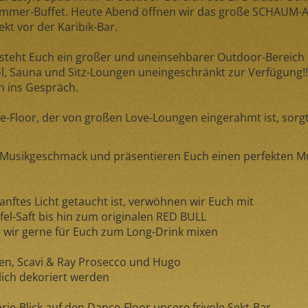
ummer-Buffet. Heute Abend öffnen wir das große SCHAUM-A
kt vor der Karibik-Bar.
teht Euch ein großer und uneinsehbarer Outdoor-Bereich 
ol, Sauna und Sitz-Loungen uneingeschränkt zur Verfügung!
n ins Gespräch.
Floor, der von großen Love-Loungen eingerahmt ist, sorgt
 Musikgeschmack und präsentieren Euch einen perfekten Mu
anftes Licht getaucht ist, verwöhnen wir Euch mit
l-Saft bis hin zum originalen RED BULL
e wir gerne für Euch zum Long-Drink mixen
en, Scavi & Ray Prosecco und Hugo
lich dekoriert werden
.
rie-Blick auf den Dance-Floor unsere frivole Sekt-Bar.