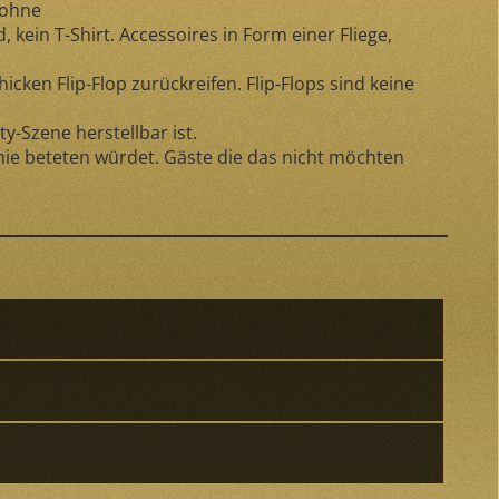
 ohne
ein T-Shirt. Accessoires in Form einer Fliege,
ken Flip-Flop zurückreifen. Flip-Flops sind keine
y-Szene herstellbar ist.
e beteten würdet. Gäste die das nicht möchten