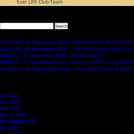
Euer LIFE-Club-Team
Comments are closed.
Search
Search
for:
Recent Posts
SAMSTAG, 21. November 2026 – RENDEZVOUS OF MILLENNIAL
SAMSTAG, 07. November 2026 – THE MASQUERADE @ LIFE-
FREITAG, 18. September 2026 – GESCHLOSSEN
FREITAG, 11. September 2026 – BEACH – POOL & SCHAUM-PA
SONNTAG, 06. September 2026 – FKK-COUPLE-DAY & MORE 
Recent Comments
Archives
Juli 2026
Juni 2026
Mai 2026
Januar 2026
November 2025
Juli 2025