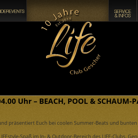
 – 04.00 Uhr – BEACH, POOL & SCHAUM-
nd präsentiert Euch bei coolen Summer-Beats und bunten C
IFEstyle-Spaß im In- & Outdoor-Bereich des LIFE-Clubs. Ge