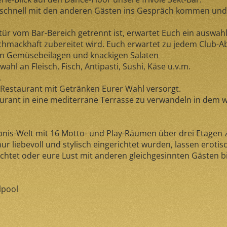
 schnell mit den anderen Gästen ins Gespräch kommen und d
ür vom Bar-Bereich getrennt ist, erwartet Euch ein auswahl
hmackhaft zubereitet wird. Euch erwartet zu jedem Club-
en Gemüsebeilagen und knackigen Salaten
ahl an Fleisch, Fisch, Antipasti, Sushi, Käse u.v.m.
.
Restaurant mit Getränken Eurer Wahl versorgt.
aurant in eine mediterrane Terrasse zu verwandeln in dem w
ebnis-Welt mit 16 Motto- und Play-Räumen über drei Etagen 
r liebevoll und stylisch eingerichtet wurden, lassen erotis
htet oder eure Lust mit anderen gleichgesinnten Gästen bis
lpool