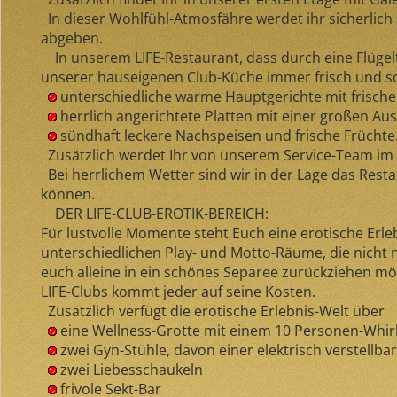
In dieser Wohlfühl-Atmosfähre werdet ihr sicherlich
abgeben.
In unserem LIFE-Restaurant, dass durch eine Flügelt
unserer hauseigenen Club-Küche immer frisch und sc
unterschiedliche warme Hauptgerichte mit frisch
herrlich angerichtete Platten mit einer großen Ausw
sündhaft leckere Nachspeisen und frische Früchte
Zusätzlich werdet Ihr von unserem Service-Team im 
Bei herrlichem Wetter sind wir in der Lage das Rest
können.
DER LIFE-CLUB-EROTIK-BEREICH:
Für lustvolle Momente steht Euch eine erotische Erl
unterschiedlichen Play- und Motto-Räume, die nicht nu
euch alleine in ein schönes Separee zurückziehen möc
LIFE-Clubs kommt jeder auf seine Kosten.
Zusätzlich verfügt die erotische Erlebnis-Welt über
eine Wellness-Grotte mit einem 10 Personen-Whir
zwei Gyn-Stühle, davon einer elektrisch verstellbar
zwei Liebesschaukeln
frivole Sekt-Bar