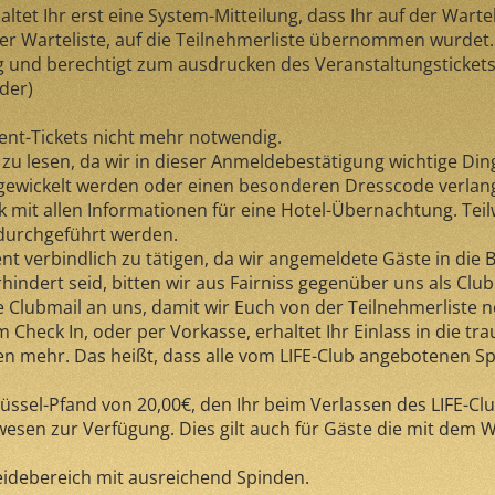
tet Ihr erst eine System-Mitteilung, dass Ihr auf der Warteli
 der Warteliste, auf die Teilnehmerliste übernommen wurdet.
g und berechtigt zum ausdrucken des Veranstaltungstickets,
der)
ent-Tickets nicht mehr notwendig.
zu lesen, da wir in dieser Anmeldebestätigung wichtige Din
abgewickelt werden oder einen besonderen Dresscode verlan
nk mit allen Informationen für eine Hotel-Übernachtung. Tei
 durchgeführt werden.
t verbindlich zu tätigen, da wir angemeldete Gäste in die 
rhindert seid, bitten wir aus Fairniss gegenüber uns als Cl
 Clubmail an uns, damit wir Euch von der Teilnehmerliste
heck In, oder per Vorkasse, erhaltet Ihr Einlass in die tr
en mehr. Das heißt, dass alle vom LIFE-Club angebotenen S
ssel-Pfand von 20,00€, den Ihr beim Verlassen des LIFE-C
sen zur Verfügung. Dies gilt auch für Gäste die mit dem 
idebereich mit ausreichend Spinden.