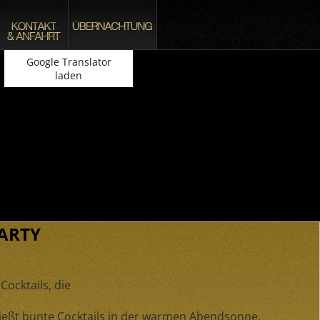
Google Translator
laden
PARTY
ocktails, die
nießt bunte Cocktails in der warmen Abendsonne,