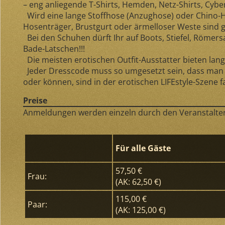
– eng anliegende T-Shirts, Hemden, Netz-Shirts, Cybe
Wird eine lange Stoffhose (Anzughose) oder Chino-Hos
Hosenträger, Brustgurt oder ärmelloser Weste sind g
Bei den Schuhen dürft Ihr auf Boots, Stiefel, Römers
Bade-Latschen!!!
Die meisten erotischen Outfit-Ausstatter bieten lang
Jeder Dresscode muss so umgesetzt sein, dass man 
oder können, sind in der erotischen LIFEstyle-Szene 
Preise
Anmeldungen werden einzeln durch den Veranstalter 
Für alle Gäste
57,50 €
Frau:
(AK: 62,50 €)
115,00 €
Paar:
(AK: 125,00 €)