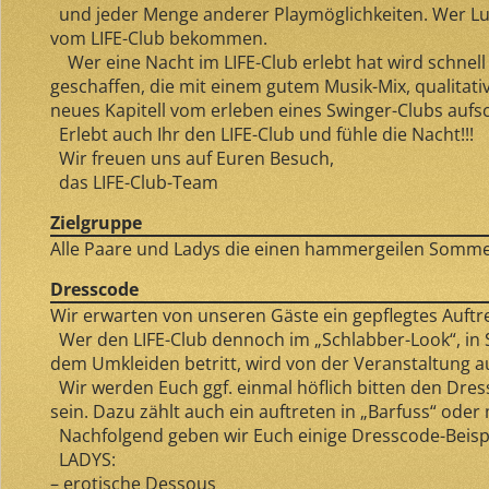
und jeder Menge anderer Playmöglichkeiten. Wer Lust
vom LIFE-Club bekommen.
Wer eine Nacht im LIFE-Club erlebt hat wird schnell 
geschaffen, die mit einem gutem Musik-Mix, qualita
neues Kapitell vom erleben eines Swinger-Clubs aufsch
Erlebt auch Ihr den LIFE-Club und fühle die Nacht!!!
Wir freuen uns auf Euren Besuch,
das LIFE-Club-Team
Zielgruppe
Alle Paare und Ladys die einen hammergeilen Sommer-
Dresscode
Wir erwarten von unseren Gäste ein gepflegtes Auftre
Wer den LIFE-Club dennoch im „Schlabber-Look“, in S
dem Umkleiden betritt, wird von der Veranstaltung
Wir werden Euch ggf. einmal höflich bitten den Dress
sein. Dazu zählt auch ein auftreten in „Barfuss“ oder 
Nachfolgend geben wir Euch einige Dresscode-Beisp
LADYS:
– erotische Dessous