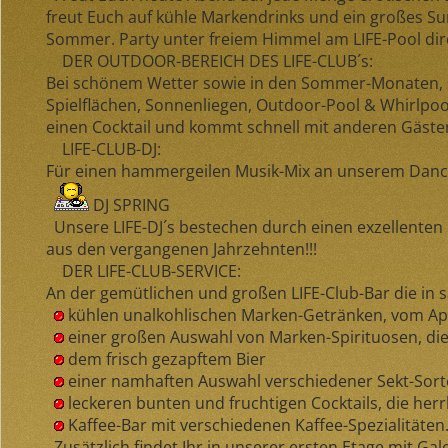
freut Euch auf kühle Markendrinks und ein großes S
Sommer. Party unter freiem Himmel am LIFE-Pool dire
DER OUTDOOR-BEREICH DES LIFE-CLUB´s:
Bei schönem Wetter sowie in den Sommer-Monaten, s
Spielflächen, Sonnenliegen, Outdoor-Pool & Whirlpo
einen Cocktail und kommt schnell mit anderen Gäste
LIFE-CLUB-DJ:
Für einen hammergeilen Musik-Mix an unserem Dance-
DJ SPRING
Unsere LIFE-DJ´s bestechen durch einen exzellenten
aus den vergangenen Jahrzehnten!!!
DER LIFE-CLUB-SERVICE:
An der gemütlichen und großen LIFE-Club-Bar die in s
kühlen unalkohlischen Marken-Getränken, vom Apfe
einer großen Auswahl von Marken-Spirituosen, di
dem frisch gezapftem Bier
einer namhaften Auswahl verschiedener Sekt-Sort
leckeren bunten und fruchtigen Cocktails, die herr
Kaffee-Bar mit verschiedenen Kaffee-Spezialitäten
Zusätzlich findet Ihr in unserer ersten Etage mit Gale