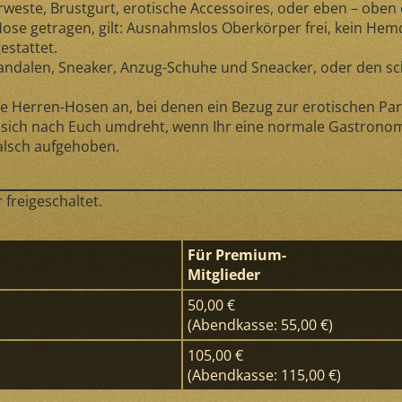
rweste, Brustgurt, erotische Accessoires, oder eben – oben
e getragen, gilt: Ausnahmslos Oberkörper frei, kein Hemd, k
estattet.
andalen, Sneaker, Anzug-Schuhe und Sneacker, oder den schic
e Herren-Hosen an, bei denen ein Bezug zur erotischen Part
sich nach Euch umdreht, wenn Ihr eine normale Gastronomi
falsch aufgehoben.
freigeschaltet.
Für Premium-
Mitglieder
50,00 €
(Abendkasse: 55,00 €)
105,00 €
(Abendkasse: 115,00 €)