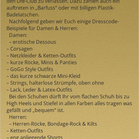
den Life-Club zu verlassen. Dazu zählen auch ein
auftreten in „Barfuss“ oder mit billigen Plastik-
Badelatschen.
Nachfolgend geben wir Euch einige Dresscode-
Beispiele für Damen & Herren:
Damen:
– erotische Dessous
– Corsagen
– Netzkleider & Ketten-Outfits
– kurze Röcke, Minis & Panties
– GoGo Style Outfits
– das kurze schwarze Mini-Kleid
– Strings, halterlose Strümpfe, oben ohne
– Lack, Leder & Latex-Outfits
Bei den Schuhen dürft Ihr vom flachen Schuh bis zu
High Heels und Stiefel in allen Farben alles tragen was
gefällt und „bequem“ ist.
Herren:
– Herren-Röcke, Bondage-Rock & Kilts
– Ketten-Outfits
– eng anliegende Shorts