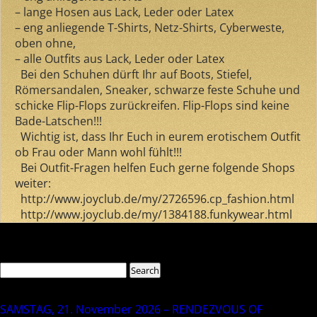
– lange Hosen aus Lack, Leder oder Latex
– eng anliegende T-Shirts, Netz-Shirts, Cyberweste,
oben ohne,
– alle Outfits aus Lack, Leder oder Latex
Bei den Schuhen dürft Ihr auf Boots, Stiefel,
Römersandalen, Sneaker, schwarze feste Schuhe und
schicke Flip-Flops zurückreifen. Flip-Flops sind keine
Bade-Latschen!!!
Wichtig ist, dass Ihr Euch in eurem erotischem Outfit
ob Frau oder Mann wohl fühlt!!!
Bei Outfit-Fragen helfen Euch gerne folgende Shops
weiter:
http://www.joyclub.de/my/2726596.cp_fashion.html
http://www.joyclub.de/my/1384188.funkywear.html
Comments are closed.
Search
Search
for:
Recent Posts
SAMSTAG, 21. November 2026 – RENDEZVOUS OF