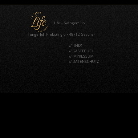
Life – Swingerclub
Tungerloh Pröbsting 6
•
48712 Gescher
// LINKS
// GÄSTEBUCH
// IMPRESSUM
// DATENSCHUTZ
window.BorlabsCookie.allocateScriptBlockerToContentBlock
"google-recaptcha", "scriptBlockerId");
window.BorlabsCookie.unblockScriptBlockerId("google-
recaptcha");