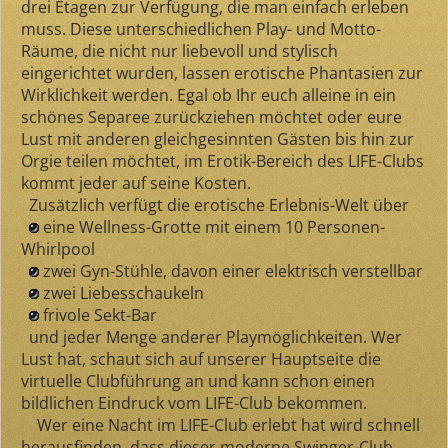
drei Etagen zur Verfügung, die man einfach erleben
muss. Diese unterschiedlichen Play- und Motto-
Räume, die nicht nur liebevoll und stylisch
eingerichtet wurden, lassen erotische Phantasien zur
Wirklichkeit werden. Egal ob Ihr euch alleine in ein
schönes Separee zurückziehen möchtet oder eure
Lust mit anderen gleichgesinnten Gästen bis hin zur
Orgie teilen möchtet, im Erotik-Bereich des LIFE-Clubs
kommt jeder auf seine Kosten.
Zusätzlich verfügt die erotische Erlebnis-Welt über
eine Wellness-Grotte mit einem 10 Personen-
Whirlpool
zwei Gyn-Stühle, davon einer elektrisch verstellbar
zwei Liebesschaukeln
frivole Sekt-Bar
und jeder Menge anderer Playmöglichkeiten. Wer
Lust hat, schaut sich auf unserer Hauptseite die
virtuelle Clubführung an und kann schon einen
bildlichen Eindruck vom LIFE-Club bekommen.
Wer eine Nacht im LIFE-Club erlebt hat wird schnell
herausfinden, dass dieser moderne Swinger-Club