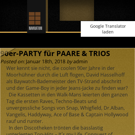
Google Translator
laden
90er-PARTY für PAARE & TRIOS
Posted on:
Januar 18th, 2018
by
admin
Wer kennt sie nicht, die coolen 90er Jahre in der
Moorhühner durch die Luft flogen, David Hasselhoff
als Baywatch-Bademeister den TV-Strand abschritt
und der Game-Boy in jeder Jeans-Jacke zu finden war?
Die Kassetten in den Walk-Mans leierten den ganzen
Tag die ersten Raves, Techno-Beats und
unvergessliche Songs von Snap, Whigfield, Dr.Alban,
Vangelis, Haddyway, Ace of Base & Captain Hollywood
rauf und runter.
In den Discotheken trönten die basslastig
unterlegten Top-Hits – It´s my Life, Conquest of