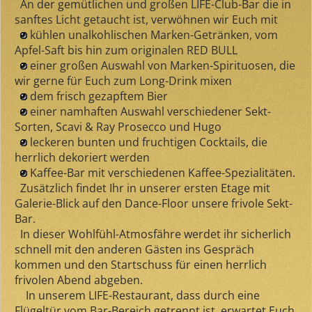
An der gemütlichen und großen LIFE-Club-Bar die in
sanftes Licht getaucht ist, verwöhnen wir Euch mit
kühlen unalkohlischen Marken-Getränken, vom
Apfel-Saft bis hin zum originalen RED BULL
einer großen Auswahl von Marken-Spirituosen, die
wir gerne für Euch zum Long-Drink mixen
dem frisch gezapftem Bier
einer namhaften Auswahl verschiedener Sekt-
Sorten, Scavi & Ray Prosecco und Hugo
leckeren bunten und fruchtigen Cocktails, die
herrlich dekoriert werden
Kaffee-Bar mit verschiedenen Kaffee-Spezialitäten.
Zusätzlich findet Ihr in unserer ersten Etage mit
Galerie-Blick auf den Dance-Floor unsere frivole Sekt-
Bar.
In dieser Wohlfühl-Atmosfähre werdet ihr sicherlich
schnell mit den anderen Gästen ins Gespräch
kommen und den Startschuss für einen herrlich
frivolen Abend abgeben.
In unserem LIFE-Restaurant, dass durch eine
Flügeltür vom Bar-Bereich getrennt ist, erwartet Euch