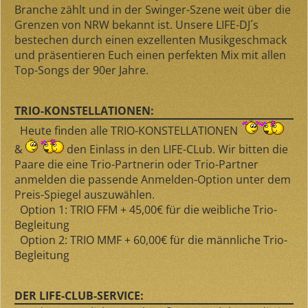
Branche zählt und in der Swinger-Szene weit über die
Grenzen von NRW bekannt ist. Unsere LIFE-DJ´s
bestechen durch einen exzellenten Musikgeschmack
und präsentieren Euch einen perfekten Mix mit allen
Top-Songs der 90er Jahre.
TRIO-KONSTELLATIONEN:
Heute finden alle
TRIO-KONSTELLATIONEN
&
den Einlass in den LIFE-CLub. Wir bitten die
Paare die eine Trio-Partnerin oder Trio-Partner
anmelden die passende Anmelden-Option unter dem
Preis-Spiegel auszuwählen.
Option 1: TRIO FFM + 45,00€ für die weibliche Trio-
Begleitung
Option 2: TRIO MMF + 60,00€ für die männliche Trio-
Begleitung
DER LIFE-CLUB-SERVICE: