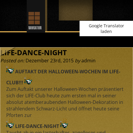
Google Translator
laden
LIFE-DANCE-NIGHT
Posted on:
Dezember 23rd, 2015
by
admin
AUFTAKT DER HALLOWEEN-WOCHEN IM LIFE-
CLUB!!!
Zum Auftakt unserer Halloween-Wochen präsentiert
sich der LIFE-Club heute zum ersten mal in seiner
absolut atemberaubenden Halloween-Dekoration in
strahlendem Schwarz-Licht und öffnet heute seine
Pforten zur
LIFE-DANCE-NIGHT
Taucht ab in ein lasterhaftes, zügelloses und