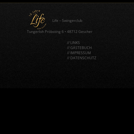
Life – Swingerclub
Tungerloh Pröbsting 6
•
48712 Gescher
// LINKS
// GÄSTEBUCH
// IMPRESSUM
// DATENSCHUTZ
window.BorlabsCookie.allocateScriptBlockerToContentBlock
"google-recaptcha", "scriptBlockerId");
window.BorlabsCookie.unblockScriptBlockerId("google-
recaptcha");