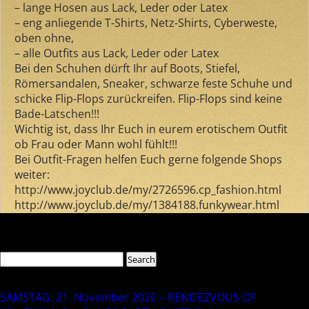
– lange Hosen aus Lack, Leder oder Latex
– eng anliegende T-Shirts, Netz-Shirts, Cyberweste,
oben ohne,
– alle Outfits aus Lack, Leder oder Latex
Bei den Schuhen dürft Ihr auf Boots, Stiefel,
Römersandalen, Sneaker, schwarze feste Schuhe und
schicke Flip-Flops zurückreifen. Flip-Flops sind keine
Bade-Latschen!!!
Wichtig ist, dass Ihr Euch in eurem erotischem Outfit
ob Frau oder Mann wohl fühlt!!!
Bei Outfit-Fragen helfen Euch gerne folgende Shops
weiter:
http://www.joyclub.de/my/2726596.cp_fashion.html
http://www.joyclub.de/my/1384188.funkywear.html
Comments are closed.
Search
Search
for:
Recent Posts
SAMSTAG, 21. November 2026 – RENDEZVOUS OF