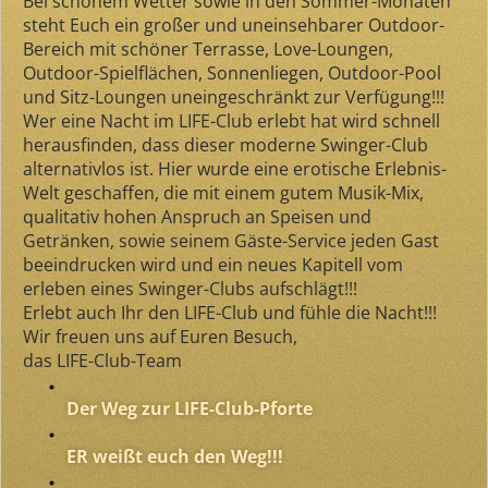
Bei schönem Wetter sowie in den Sommer-Monaten
steht Euch ein großer und uneinsehbarer Outdoor-
Bereich mit schöner Terrasse, Love-Loungen,
Outdoor-Spielflächen, Sonnenliegen, Outdoor-Pool
und Sitz-Loungen uneingeschränkt zur Verfügung!!!
Wer eine Nacht im LIFE-Club erlebt hat wird schnell
herausfinden, dass dieser moderne Swinger-Club
alternativlos ist. Hier wurde eine erotische Erlebnis-
Welt geschaffen, die mit einem gutem Musik-Mix,
qualitativ hohen Anspruch an Speisen und
Getränken, sowie seinem Gäste-Service jeden Gast
beeindrucken wird und ein neues Kapitell vom
erleben eines Swinger-Clubs aufschlägt!!!
Erlebt auch Ihr den LIFE-Club und fühle die Nacht!!!
Wir freuen uns auf Euren Besuch,
das LIFE-Club-Team
Der Weg zur LIFE-Club-Pforte
ER weißt euch den Weg!!!