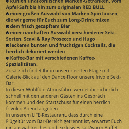
kühlen unalkohlischen Marken-Getränken, vom
Apfel-Saft bis hin zum originalen RED BULL
einer großen Auswahl von Marken-Spirituosen,
die wir gerne für Euch zum Long-Drink mixen
dem frisch gezapftem Bier
einer namhaften Auswahl verschiedener Sekt-
Sorten, Scavi & Ray Prosecco und Hugo
leckeren bunten und fruchtigen Cocktails, die
herrlich dekoriert werden
Kaffee-Bar mit verschiedenen Kaffee-
Spezialitäten.
Zusätzlich findet Ihr in unserer ersten Etage mit
Galerie-Blick auf den Dance-Floor unsere frivole Sekt-
Bar.
In dieser Wohlfühl-Atmosfähre werdet ihr sicherlich
schnell mit den anderen Gästen ins Gespräch
kommen und den Startschuss für einen herrlich
frivolen Abend abgeben.
In unserem LIFE-Restaurant, dass durch eine
Flügeltür vom Bar-Bereich getrennt ist, erwartet Euch
ein auswahlreiches und exklusives kalt/warm Buffet,