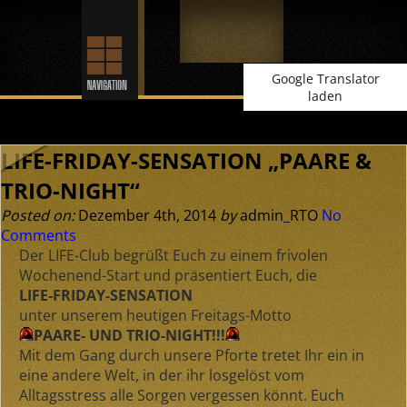
Google Translator
laden
LIFE-FRIDAY-SENSATION „PAARE &
TRIO-NIGHT“
Posted on:
Dezember 4th, 2014
by
admin_RTO
No
Comments
Der LIFE-Club begrüßt Euch zu einem frivolen
Wochenend-Start und präsentiert Euch, die
LIFE-FRIDAY-SENSATION
unter unserem heutigen Freitags-Motto
PAARE- UND TRIO-NIGHT!!!
Mit dem Gang durch unsere Pforte tretet Ihr ein in
eine andere Welt, in der ihr losgelöst vom
Alltagsstress alle Sorgen vergessen könnt. Euch