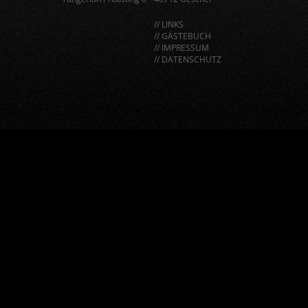
// LINKS
// GÄSTEBUCH
// IMPRESSUM
// DATENSCHUTZ
window.BorlabsCookie.allocateScriptBlockerToContentBlock
"google-recaptcha", "scriptBlockerId");
window.BorlabsCookie.unblockScriptBlockerId("google-
recaptcha");