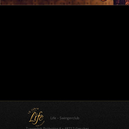
Life – Swingerclub
Tungerloh Pröbsting 6
•
48712 Gescher