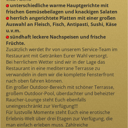
unterschiedliche warme Hauptgerichte mit
frischen Gemüsebeilagen und knackigen Salaten
herrlich angerichtete Platten mit einer großen
Auswahl an Fleisch, Fisch, Antipasti, Sushi, Käse
u.v.m.
sündhaft leckere Nachspeisen und frische
Früchte.
Zusätzlich werdet Ihr von unserem Service-Team im
Restaurant mit Getränken Eurer Wahl versorgt.
Bei herrlichem Wetter sind wir in der Lage das
Restaurant in eine mediterrane Terrasse zu
verwandeln in dem wir die komplette Fensterfront
nach oben fahren können.
Ein großer Outdoor-Bereich mit schöner Terrasse,
großem Outdoor-Pool, überdachter und beheizter
Raucher-Lounge steht Euch ebenfalls
uneingeschränkt zur Verfügung!!!
Für lustvolle Momente steht Euch eine erotische
Erlebnis-Welt über drei Etagen zur Verfügung, die
man einfach erleben muss. Zahlreiche