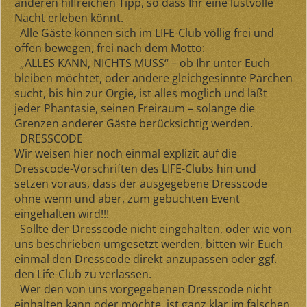
anderen hilfreichen Tipp, so dass Ihr eine lustvolle
Nacht erleben könnt.
Alle Gäste können sich im LIFE-Club völlig frei und
offen bewegen, frei nach dem Motto:
„ALLES KANN, NICHTS MUSS“
– ob Ihr unter Euch
bleiben möchtet, oder andere gleichgesinnte Pärchen
sucht, bis hin zur Orgie, ist alles möglich und läßt
jeder Phantasie, seinen Freiraum – solange die
Grenzen anderer Gäste berücksichtig werden.
DRESSCODE
Wir weisen hier noch einmal
explizit
auf die
Dresscode-Vorschriften des LIFE-Clubs hin und
setzen voraus, dass der ausgegebene Dresscode
ohne wenn und aber, zum gebuchten Event
eingehalten wird!!!
Sollte der Dresscode
nicht eingehalten,
oder wie von
uns beschrieben umgesetzt werden, bitten wir Euch
einmal den Dresscode
direkt
anzupassen oder ggf.
den Life-Club zu verlassen.
Wer den von uns vorgegebenen Dresscode nicht
einhalten kann oder möchte ,ist ganz klar im falschen