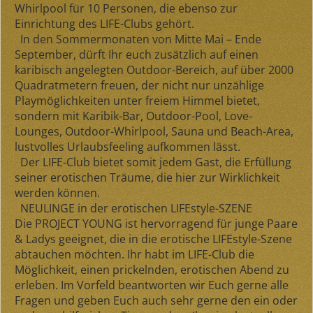
Whirlpool für 10 Personen, die ebenso zur
Einrichtung des LIFE-Clubs gehört.
In den
Sommermonaten von Mitte Mai – Ende
September
, dürft Ihr euch zusätzlich auf einen
karibisch angelegten Outdoor-Bereich, auf über 2000
Quadratmetern freuen, der nicht nur unzählige
Playmöglichkeiten unter freiem Himmel bietet,
sondern mit Karibik-Bar, Outdoor-Pool, Love-
Lounges, Outdoor-Whirlpool, Sauna und Beach-Area,
lustvolles Urlaubsfeeling aufkommen lässt.
Der LIFE-Club bietet somit jedem Gast, die Erfüllung
seiner erotischen Träume, die hier zur Wirklichkeit
werden können.
NEULINGE in der erotischen LIFEstyle-SZENE
Die PROJECT YOUNG ist hervorragend für junge Paare
& Ladys geeignet, die in die erotische LIFEstyle-Szene
abtauchen möchten. Ihr habt im LIFE-Club die
Möglichkeit, einen prickelnden, erotischen Abend zu
erleben. Im Vorfeld beantworten wir Euch gerne alle
Fragen und geben Euch auch sehr gerne den ein oder