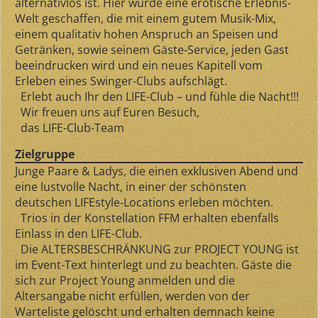
alternativlos ist. Hier wurde eine erotische Erlebnis-
Welt geschaffen, die mit einem gutem Musik-Mix,
einem qualitativ hohen Anspruch an Speisen und
Getränken, sowie seinem Gäste-Service, jeden Gast
beeindrucken wird und ein neues Kapitell vom
Erleben eines Swinger-Clubs aufschlägt.
Erlebt auch Ihr den LIFE-Club – und fühle die Nacht!!!
Wir freuen uns auf Euren Besuch,
das LIFE-Club-Team
Zielgruppe
Junge Paare & Ladys, die einen exklusiven Abend und
eine lustvolle Nacht, in einer der schönsten
deutschen LIFEstyle-Locations erleben möchten.
Trios in der Konstellation FFM erhalten ebenfalls
Einlass in den LIFE-Club.
Die ALTERSBESCHRÄNKUNG zur PROJECT YOUNG ist
im Event-Text hinterlegt und zu beachten. Gäste die
sich zur Project Young anmelden und die
Altersangabe nicht erfüllen, werden von der
Warteliste gelöscht und erhalten demnach keine