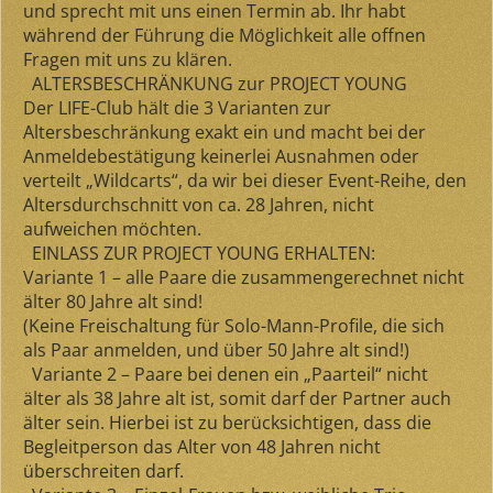
und sprecht mit uns einen Termin ab. Ihr habt
während der Führung die Möglichkeit alle offnen
Fragen mit uns zu klären.
ALTERSBESCHRÄNKUNG zur PROJECT YOUNG
Der LIFE-Club hält die
3 Varianten zur
Altersbeschränkung exakt ein
und macht bei der
Anmeldebestätigung keinerlei Ausnahmen oder
verteilt „Wildcarts“, da wir bei dieser Event-Reihe, den
Altersdurchschnitt von ca. 28 Jahren, nicht
aufweichen möchten.
EINLASS ZUR PROJECT YOUNG ERHALTEN:
Variante 1
– alle Paare die zusammengerechnet
nicht
älter 80 Jahre alt sind
!
(Keine Freischaltung für Solo-Mann-Profile, die sich
als Paar anmelden, und über 50 Jahre alt sind!)
Variante 2
– Paare bei denen ein „Paarteil“
nicht
älter als 38 Jahre alt
ist, somit darf der Partner auch
älter sein. Hierbei ist zu berücksichtigen, dass die
Begleitperson das Alter von
48 Jahren nicht
überschreiten
darf.