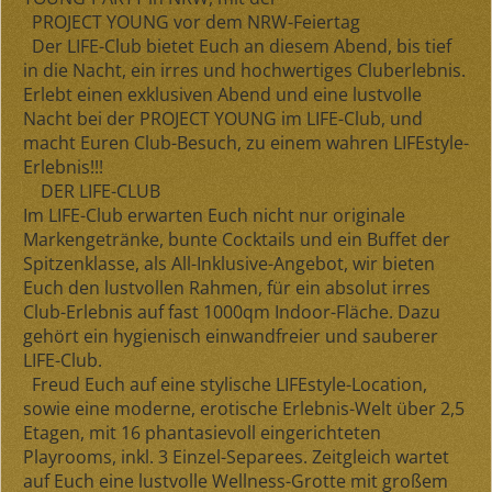
PROJECT YOUNG vor dem NRW-Feiertag
Der LIFE-Club bietet Euch an diesem Abend, bis tief
in die Nacht, ein irres und hochwertiges Cluberlebnis.
Erlebt einen
exklusiven Abend
und eine
lustvolle
Nacht
bei der
PROJECT YOUNG
im LIFE-Club, und
macht Euren Club-Besuch, zu einem wahren
LIFEstyle-
Erlebnis!!!
DER LIFE-CLUB
Im LIFE-Club erwarten Euch nicht nur
originale
Markengetränke
,
bunte Cocktails
und ein
Buffet der
Spitzenklasse, als All-Inklusive-Angebot,
wir bieten
Euch den
lustvollen Rahmen,
für ein
absolut irres
Club-Erlebnis
auf fast
1000qm Indoor-Fläche
. Dazu
gehört ein hygienisch einwandfreier und sauberer
LIFE-Club.
Freud Euch auf eine stylische LIFEstyle-Location,
sowie eine moderne, erotische Erlebnis-Welt über 2,5
Etagen, mit 16 phantasievoll eingerichteten
Playrooms, inkl. 3 Einzel-Separees. Zeitgleich wartet
auf Euch eine lustvolle Wellness-Grotte mit großem