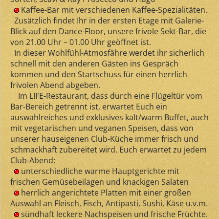
Kaffee-Bar mit verschiedenen Kaffee-Spezialitäten.
Zusätzlich findet Ihr in der ersten Etage mit Galerie-
Blick auf den Dance-Floor, unsere frivole Sekt-Bar, die
von 21.00 Uhr – 01.00 Uhr geöffnet ist.
In dieser Wohlfühl-Atmosfähre werdet ihr sicherlich
schnell mit den anderen Gästen ins Gespräch
kommen und den Startschuss für einen herrlich
frivolen Abend abgeben.
Im LIFE-Restaurant, dass durch eine Flügeltür vom
Bar-Bereich getrennt ist, erwartet Euch ein
auswahlreiches und exklusives kalt/warm Buffet, auch
mit vegetarischen und veganen Speisen, dass von
unserer hauseigenen Club-Küche immer frisch und
schmackhaft zubereitet wird. Euch erwartet zu jedem
Club-Abend:
unterschiedliche warme Hauptgerichte mit
frischen Gemüsebeilagen und knackigen Salaten
herrlich angerichtete Platten mit einer großen
Auswahl an Fleisch, Fisch, Antipasti, Sushi, Käse u.v.m.
sündhaft leckere Nachspeisen und frische Früchte.