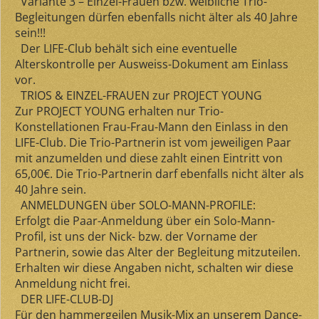
Variante 3
– Einzel-Frauen bzw. weibliche Trio-
Begleitungen dürfen ebenfalls
nicht älter als 40 Jahre
sein!!!
Der LIFE-Club behält sich eine eventuelle
Alterskontrolle per Ausweiss-Dokument am Einlass
vor.
TRIOS & EINZEL-FRAUEN zur PROJECT YOUNG
Zur PROJECT YOUNG erhalten
nur Trio-
Konstellationen Frau-Frau-Mann den Einlass
in den
LIFE-Club. Die Trio-Partnerin ist vom jeweiligen Paar
mit anzumelden und diese zahlt einen Eintritt von
65,00€. Die Trio-Partnerin darf ebenfalls nicht älter als
40 Jahre sein.
ANMELDUNGEN über SOLO-MANN-PROFILE:
Erfolgt die Paar-Anmeldung über ein Solo-Mann-
Profil, ist uns der Nick- bzw. der Vorname der
Partnerin, sowie das Alter der Begleitung mitzuteilen.
Erhalten wir diese Angaben nicht, schalten wir diese
Anmeldung nicht frei.
DER LIFE-CLUB-DJ
Für den hammergeilen Musik-Mix an unserem Dance-