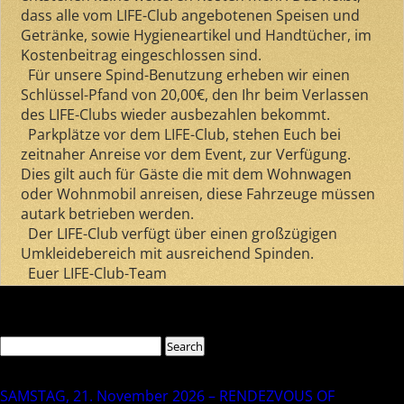
dass alle vom LIFE-Club angebotenen Speisen und
Getränke, sowie Hygieneartikel und Handtücher, im
Kostenbeitrag eingeschlossen sind.
Für unsere Spind-Benutzung erheben wir einen
Schlüssel-Pfand von 20,00€, den Ihr beim Verlassen
des LIFE-Clubs wieder ausbezahlen bekommt.
Parkplätze vor dem LIFE-Club, stehen Euch bei
zeitnaher Anreise vor dem Event, zur Verfügung.
Dies gilt auch für Gäste die mit dem Wohnwagen
oder Wohnmobil anreisen, diese Fahrzeuge müssen
autark betrieben werden.
Der LIFE-Club verfügt über einen großzügigen
Umkleidebereich mit ausreichend Spinden.
Euer LIFE-Club-Team
Comments are closed.
Search
Search
for:
Recent Posts
SAMSTAG, 21. November 2026 – RENDEZVOUS OF