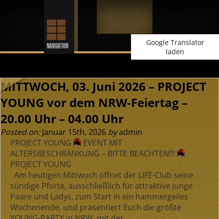
Google Translator
laden
MITTWOCH, 03. Juni 2026 – PROJECT
YOUNG vor dem NRW-Feiertag –
20.00 Uhr – 04.00 Uhr
Posted on:
Januar 15th, 2026
by
admin
PROJECT YOUNG
EVENT MIT
ALTERSBESCHRÄNKUNG – BITTE BEACHTEN!!!
PROJECT YOUNG
Am heutigen Mittwoch öffnet der LIFE-Club seine
sündige Pforte, ausschließlich für attraktive junge
Paare und Ladys, zum Start in ein hammergeiles
Wochenende, und präsentiert Euch die größte
YOUNG-PARTY in NRW,
mit der