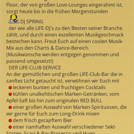
Floor, der von großen Love-Lounges eingerahmt ist,
sorgt heute bis in die frühen Morgenstunden
DJ SPRING
der wie alle LIFE-DJ´s zu den Besten seiner Branche
zählt, und durch einen exzellenten Musikgeschmack
bestechen kann. Freut Euch auf einen coolen Musik-
Mix aus den Charts & Dance-Bereich.
(Musikwünsche werden entgegen genommen und
passend umgesetzt!)
DER LIFE-CLUB-SERVICE
An der gemütlichen und großen LIFE-Club-Bar die in
sanftes Licht getaucht ist, verwöhnen wir Euch mit
leckeren bunten und fruchtigen Cocktails
kühlen unalkohlischen Marken-Getränken, vom
Apfel-Saft bis hin zum originalen RED BULL
einer großen Auswahl von Marken-Spirituosen, die
wir gerne für Euch zum Long-Drink mixen
dem frisch gezapftem Bier
einer namhaften Auswahl verschiedener Sekt-
Sorten, Scavi & Ray Prosecco und Hugo