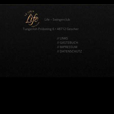
Life – Swingerclub
Tungerloh Pröbsting 6
•
48712 Gescher
// LINKS
// GÄSTEBUCH
// IMPRESSUM
// DATENSCHUTZ
window.BorlabsCookie.allocateScriptBlockerToContentBlock
"google-recaptcha", "scriptBlockerId");
window.BorlabsCookie.unblockScriptBlockerId("google-
recaptcha");