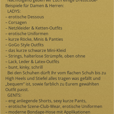
Nachfolgend geben wir Euch einige Dresscode-
Beispiele für Damen & Herren:
LADYS:
– erotische Dessous
– Corsagen
– Netzkleider & Ketten-Outfits
– erotische Uniformen
– kurze Röcke, Minis & Panties
– GoGo Style Outfits
– das kurze schwarze Mini-Kleid
– Strings, halterlose Strümpfe, oben ohne
– Lack, Leder & Latex-Outfits
– bunt, kinky, schrill
Bei den Schuhen dürft Ihr vom flachen Schuh bis zu
High Heels und Stiefel alles tragen was gefällt und
„bequem“ ist, sowie farblich zu Eurem gewählten
Outfit passt.
GENTS:
– eng anliegende Shorts, sexy kurze Pants,
– erotische Szene-Club-Wear, erotische Uniformen
– moderne Bondage-Hose mit Applikationen