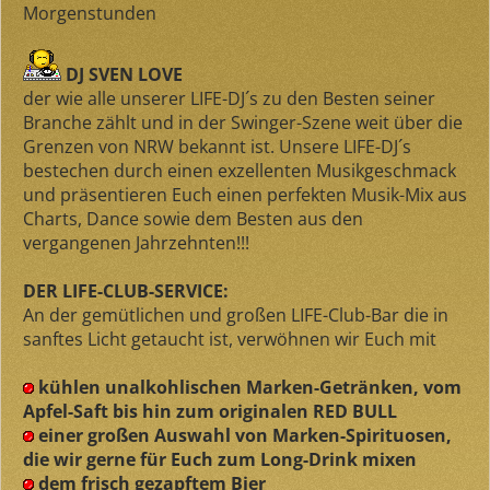
Morgenstunden
DJ SVEN LOVE
der wie alle unserer LIFE-DJ´s zu den Besten seiner
Branche zählt und in der Swinger-Szene weit über die
Grenzen von NRW bekannt ist. Unsere LIFE-DJ´s
bestechen durch einen exzellenten Musikgeschmack
und präsentieren Euch einen perfekten Musik-Mix aus
Charts, Dance sowie dem Besten aus den
vergangenen Jahrzehnten!!!
DER LIFE-CLUB-SERVICE:
An der gemütlichen und großen LIFE-Club-Bar die in
sanftes Licht getaucht ist, verwöhnen wir Euch mit
kühlen unalkohlischen Marken-Getränken, vom
Apfel-Saft bis hin zum originalen RED BULL
einer großen Auswahl von Marken-Spirituosen,
die wir gerne für Euch zum Long-Drink mixen
dem frisch gezapftem Bier