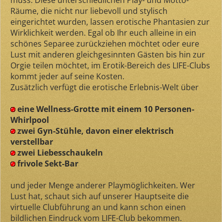
muss. Diese unterschiedlichen Play- und Motto-
Räume, die nicht nur liebevoll und stylisch
eingerichtet wurden, lassen erotische Phantasien zur
Wirklichkeit werden. Egal ob Ihr euch alleine in ein
schönes Separee zurückziehen möchtet oder eure
Lust mit anderen gleichgesinnten Gästen bis hin zur
Orgie teilen möchtet, im Erotik-Bereich des LIFE-Clubs
kommt jeder auf seine Kosten.
Zusätzlich verfügt die erotische Erlebnis-Welt über
eine Wellness-Grotte mit einem 10 Personen-
Whirlpool
zwei Gyn-Stühle, davon einer elektrisch
verstellbar
zwei Liebesschaukeln
frivole Sekt-Bar
und jeder Menge anderer Playmöglichkeiten. Wer
Lust hat, schaut sich auf unserer Hauptseite die
virtuelle Clubführung an und kann schon einen
bildlichen Eindruck vom LIFE-Club bekommen.