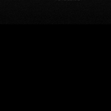
window.BorlabsCookie.allocateScriptBlockerToContentBlock
"google-recaptcha", "scriptBlockerId");
window.BorlabsCookie.unblockScriptBlockerId("google-
recaptcha");