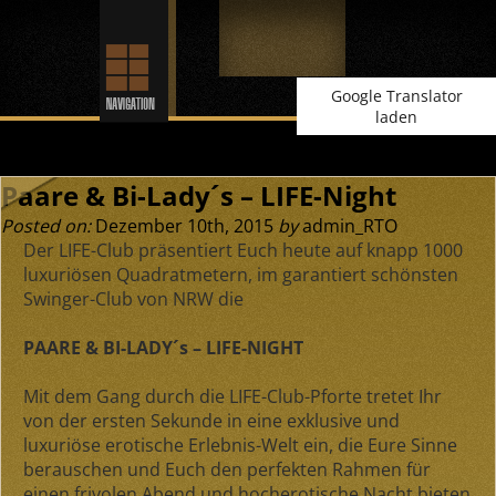
Google Translator
laden
Paare & Bi-Lady´s – LIFE-Night
Posted on:
Dezember 10th, 2015
by
admin_RTO
Der LIFE-Club präsentiert Euch heute auf knapp 1000
luxuriösen Quadratmetern, im garantiert schönsten
Swinger-Club von NRW die
PAARE & BI-LADY´s – LIFE-NIGHT
Mit dem Gang durch die LIFE-Club-Pforte tretet Ihr
von der ersten Sekunde in eine exklusive und
luxuriöse erotische Erlebnis-Welt ein, die Eure Sinne
berauschen und Euch den perfekten Rahmen für
einen frivolen Abend und hocherotische Nacht bieten