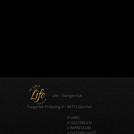
Life – Swingerclub
Tungerloh Pröbsting 6
•
48712 Gescher
// LINKS
// GÄSTEBUCH
// IMPRESSUM
// DATENSCHUTZ