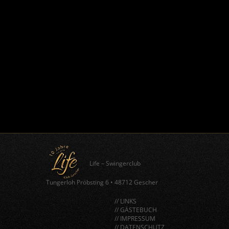
Life – Swingerclub
Tungerloh Pröbsting 6
•
48712 Gescher
// LINKS
// GÄSTEBUCH
// IMPRESSUM
// DATENSCHUTZ