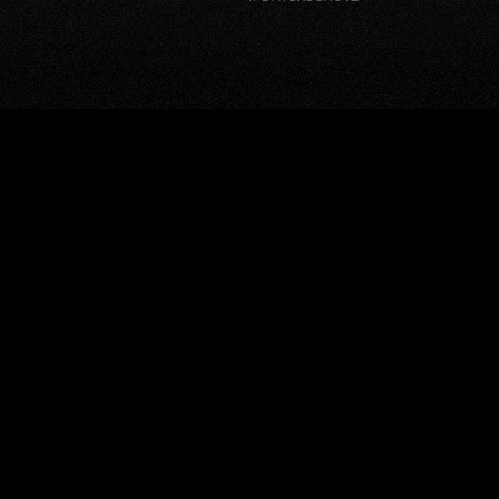
window.BorlabsCookie.allocateScriptBlockerToContentBlock
"google-recaptcha", "scriptBlockerId");
window.BorlabsCookie.unblockScriptBlockerId("google-
recaptcha");