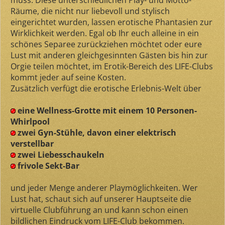
muss. Diese unterschiedlichen Play- und Motto-
Räume, die nicht nur liebevoll und stylisch
eingerichtet wurden, lassen erotische Phantasien zur
Wirklichkeit werden. Egal ob Ihr euch alleine in ein
schönes Separee zurückziehen möchtet oder eure
Lust mit anderen gleichgesinnten Gästen bis hin zur
Orgie teilen möchtet, im Erotik-Bereich des LIFE-Clubs
kommt jeder auf seine Kosten.
Zusätzlich verfügt die erotische Erlebnis-Welt über
eine Wellness-Grotte mit einem 10 Personen-
Whirlpool
zwei Gyn-Stühle, davon einer elektrisch
verstellbar
zwei Liebesschaukeln
frivole Sekt-Bar
und jeder Menge anderer Playmöglichkeiten. Wer
Lust hat, schaut sich auf unserer Hauptseite die
virtuelle Clubführung an und kann schon einen
bildlichen Eindruck vom LIFE-Club bekommen.