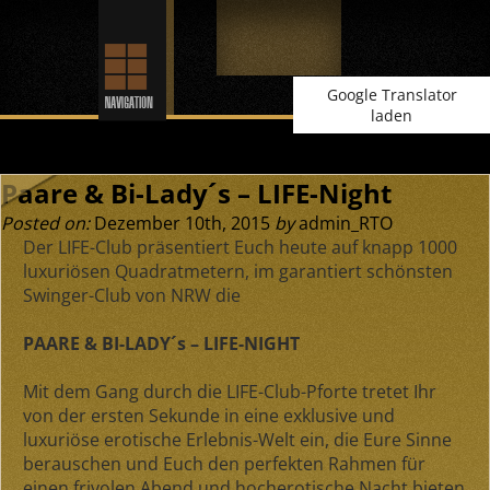
Google Translator
laden
Paare & Bi-Lady´s – LIFE-Night
Posted on:
Dezember 10th, 2015
by
admin_RTO
Der LIFE-Club präsentiert Euch heute auf knapp 1000
luxuriösen Quadratmetern, im garantiert schönsten
Swinger-Club von NRW die
PAARE & BI-LADY´s – LIFE-NIGHT
Mit dem Gang durch die LIFE-Club-Pforte tretet Ihr
von der ersten Sekunde in eine exklusive und
luxuriöse erotische Erlebnis-Welt ein, die Eure Sinne
berauschen und Euch den perfekten Rahmen für
einen frivolen Abend und hocherotische Nacht bieten