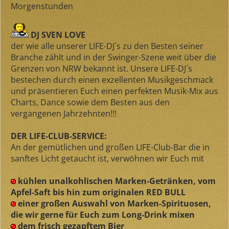
Morgenstunden
DJ SVEN LOVE
der wie alle unserer LIFE-DJ´s zu den Besten seiner
Branche zählt und in der Swinger-Szene weit über die
Grenzen von NRW bekannt ist. Unsere LIFE-DJ´s
bestechen durch einen exzellenten Musikgeschmack
und präsentieren Euch einen perfekten Musik-Mix aus
Charts, Dance sowie dem Besten aus den
vergangenen Jahrzehnten!!!
DER LIFE-CLUB-SERVICE:
An der gemütlichen und großen LIFE-Club-Bar die in
sanftes Licht getaucht ist, verwöhnen wir Euch mit
kühlen unalkohlischen Marken-Getränken, vom
Apfel-Saft bis hin zum originalen RED BULL
einer großen Auswahl von Marken-Spirituosen,
die wir gerne für Euch zum Long-Drink mixen
dem frisch gezapftem Bier