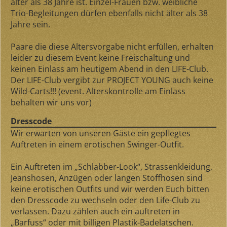
älter als 38 Jahre ist. Einzel-Frauen bzw. weibliche
Trio-Begleitungen dürfen ebenfalls nicht älter als 38
Jahre sein.
Paare die diese Altersvorgabe nicht erfüllen, erhalten
leider zu diesem Event keine Freischaltung und
keinen Einlass am heutigem Abend in den LIFE-Club.
Der LIFE-Club vergibt zur PROJECT YOUNG auch keine
Wild-Carts!!! (event. Alterskontrolle am Einlass
behalten wir uns vor)
Dresscode
Wir erwarten von unseren Gäste ein gepflegtes
Auftreten in einem erotischen Swinger-Outfit.
Ein Auftreten im „Schlabber-Look“, Strassenkleidung,
Jeanshosen, Anzügen oder langen Stoffhosen sind
keine erotischen Outfits und wir werden Euch bitten
den Dresscode zu wechseln oder den Life-Club zu
verlassen. Dazu zählen auch ein auftreten in
„Barfuss“ oder mit billigen Plastik-Badelatschen.