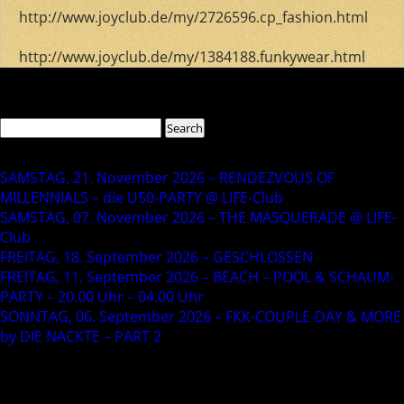
http://www.joyclub.de/my/2726596.cp_fashion.html
http://www.joyclub.de/my/1384188.funkywear.html
Comments are closed.
Search
Search
for:
Recent Posts
SAMSTAG, 21. November 2026 – RENDEZVOUS OF
MILLENNIALS – die U50-PARTY @ LIFE-Club
SAMSTAG, 07. November 2026 – THE MASQUERADE @ LIFE-
Club
FREITAG, 18. September 2026 – GESCHLOSSEN
FREITAG, 11. September 2026 – BEACH – POOL & SCHAUM-
PARTY – 20.00 Uhr – 04.00 Uhr
SONNTAG, 06. September 2026 – FKK-COUPLE-DAY & MORE
by DIE NACKTE – PART 2
Recent Comments
Archives