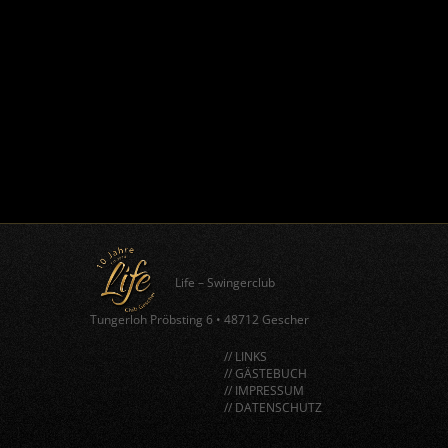
Life – Swingerclub
Tungerloh Pröbsting 6
•
48712 Gescher
// LINKS
// GÄSTEBUCH
// IMPRESSUM
// DATENSCHUTZ