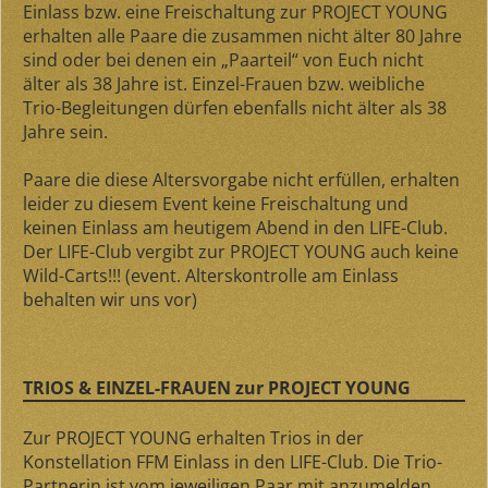
Einlass bzw. eine Freischaltung zur PROJECT YOUNG
erhalten alle Paare die zusammen
nicht älter 80 Jahre
sind
oder bei denen ein „Paarteil“ von Euch
nicht
älter als 38 Jahre
ist. Einzel-Frauen bzw. weibliche
Trio-Begleitungen dürfen ebenfalls nicht älter als 38
Jahre sein.
Paare die diese Altersvorgabe nicht erfüllen, erhalten
leider zu diesem Event keine Freischaltung und
keinen Einlass am heutigem Abend in den LIFE-Club.
Der LIFE-Club vergibt zur PROJECT YOUNG auch keine
Wild-Carts!!! (event. Alterskontrolle am Einlass
behalten wir uns vor)
TRIOS & EINZEL-FRAUEN zur PROJECT YOUNG
Zur PROJECT YOUNG erhalten Trios in der
Konstellation FFM Einlass in den LIFE-Club. Die Trio-
Partnerin ist vom jeweiligen Paar mit anzumelden