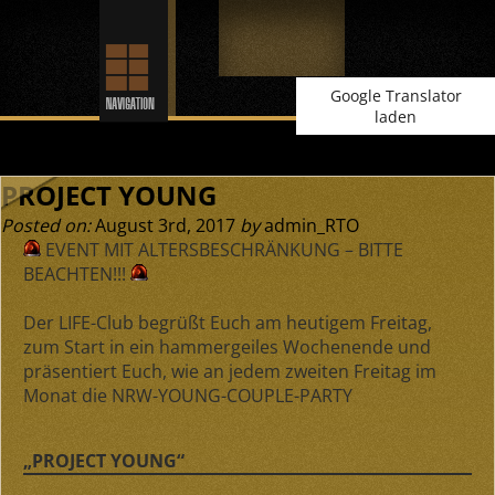
Google Translator
laden
PROJECT YOUNG
Posted on:
August 3rd, 2017
by
admin_RTO
EVENT MIT ALTERSBESCHRÄNKUNG – BITTE
BEACHTEN!!!
Der LIFE-Club begrüßt Euch am heutigem Freitag,
zum Start in ein hammergeiles Wochenende und
präsentiert Euch, wie an
jedem zweiten Freitag im
Monat
die NRW-YOUNG-COUPLE-PARTY
„PROJECT YOUNG“