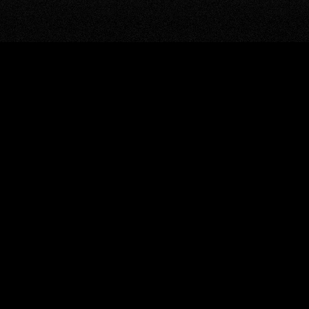
window.BorlabsCookie.allocateScriptBlockerToContentBlock
"google-recaptcha", "scriptBlockerId");
window.BorlabsCookie.unblockScriptBlockerId("google-
recaptcha");