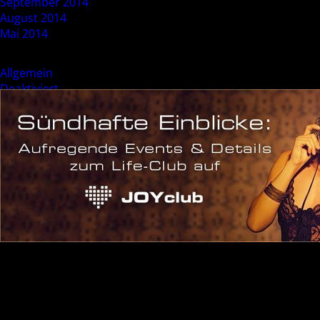
September 2014
August 2014
Mai 2014
Categories
Allgemein
Deaktiviert
Event
Sonderevent
Meta
Anmelden
Eintrags-Feed
Kommentar-Feed
WordPress.org