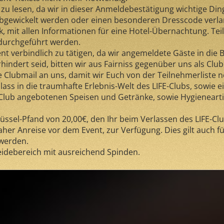
zu lesen, da wir in dieser Anmeldebestätigung wichtige Din
e abgewickelt werden oder einen besonderen Dresscode verl
nk, mit allen Informationen für eine Hotel-Übernachtung. Te
 durchgeführt werden.
t verbindlich zu tätigen, da wir angemeldete Gäste in die 
rhindert seid, bitten wir aus Fairniss gegenüber uns als Cl
 Clubmail an uns, damit wir Euch von der Teilnehmerliste
nlass in die traumhafte Erlebnis-Welt des LIFE-Clubs, sowie
E-Club angebotenen Speisen und Getränke, sowie Hygieneart
ssel-Pfand von 20,00€, den Ihr beim Verlassen des LIFE-C
naher Anreise vor dem Event, zur Verfügung. Dies gilt auc
 werden.
idebereich mit ausreichend Spinden.