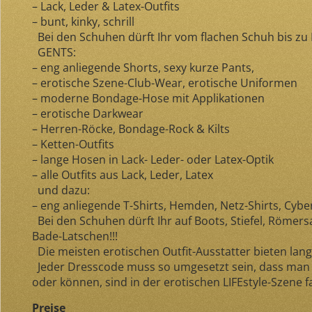
– Lack, Leder & Latex-Outfits
– bunt, kinky, schrill
Bei den Schuhen dürft Ihr vom flachen Schuh bis zu Hi
GENTS:
– eng anliegende Shorts, sexy kurze Pants,
– erotische Szene-Club-Wear, erotische Uniformen
– moderne Bondage-Hose mit Applikationen
– erotische Darkwear
– Herren-Röcke, Bondage-Rock & Kilts
– Ketten-Outfits
– lange Hosen in Lack- Leder- oder Latex-Optik
– alle Outfits aus Lack, Leder, Latex
und dazu:
– eng anliegende T-Shirts, Hemden, Netz-Shirts, Cybe
Bei den Schuhen dürft Ihr auf Boots, Stiefel, Römers
Bade-Latschen!!!
Die meisten erotischen Outfit-Ausstatter bieten lang
Jeder Dresscode muss so umgesetzt sein, dass man 
oder können, sind in der erotischen LIFEstyle-Szene 
Preise