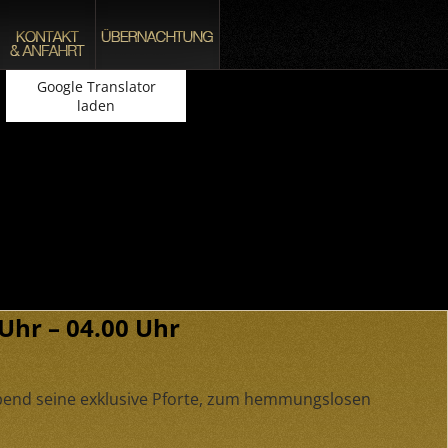
Google Translator
laden
hr – 04.00 Uhr
Abend seine exklusive Pforte, zum hemmungslosen