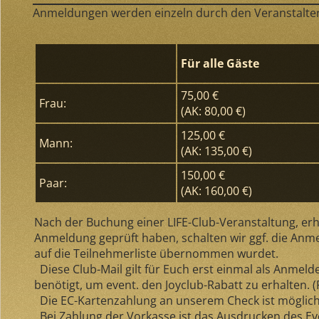
Anmeldungen werden einzeln durch den Veranstalter 
Für alle Gäste
75,00 €
Frau:
(AK: 80,00 €)
125,00 €
Mann:
(AK: 135,00 €)
150,00 €
Paar:
(AK: 160,00 €)
Nach der Buchung einer LIFE-Club-Veranstaltung, erha
Anmeldung geprüft haben, schalten wir ggf. die Anmeld
auf die Teilnehmerliste übernommen wurdet.
Diese Club-Mail gilt für Euch erst einmal als Anmel
benötigt, um event. den Joyclub-Rabatt zu erhalten. 
Die EC-Kartenzahlung an unserem Check ist möglich.
Bei Zahlung der Vorkasse ist das Ausdrucken des Ev