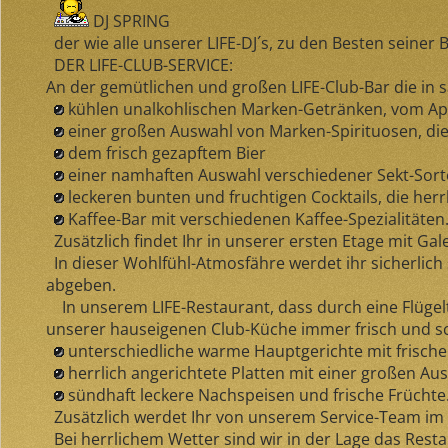
DJ SPRING
der wie alle unserer LIFE-DJ´s, zu den Besten seiner 
DER LIFE-CLUB-SERVICE:
An der gemütlichen und großen LIFE-Club-Bar die in s
kühlen unalkohlischen Marken-Getränken, vom Apfe
einer großen Auswahl von Marken-Spirituosen, di
dem frisch gezapftem Bier
einer namhaften Auswahl verschiedener Sekt-Sort
leckeren bunten und fruchtigen Cocktails, die herr
Kaffee-Bar mit verschiedenen Kaffee-Spezialitäten
Zusätzlich findet Ihr in unserer ersten Etage mit Gale
In dieser Wohlfühl-Atmosfähre werdet ihr sicherlich
abgeben.
In unserem LIFE-Restaurant, dass durch eine Flügelt
unserer hauseigenen Club-Küche immer frisch und sc
unterschiedliche warme Hauptgerichte mit frisch
herrlich angerichtete Platten mit einer großen Ausw
sündhaft leckere Nachspeisen und frische Früchte
Zusätzlich werdet Ihr von unserem Service-Team im 
Bei herrlichem Wetter sind wir in der Lage das Rest