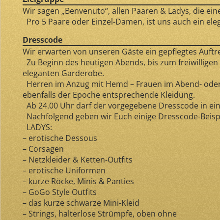
Wir sagen „Benvenuto“, allen Paaren & Ladys, die ein
Pro 5 Paare oder Einzel-Damen, ist uns auch ein ele
Dresscode
Wir erwarten von unseren Gäste ein gepflegtes Auftre
Zu Beginn des heutigen Abends, bis zum freiwillige
eleganten Garderobe.
Herren im Anzug mit Hemd – Frauen im Abend- oder Co
ebenfalls der Epoche entsprechende Kleidung.
Ab 24.00 Uhr darf der vorgegebene Dresscode in ein 
Nachfolgend geben wir Euch einige Dresscode-Beisp
LADYS:
– erotische Dessous
– Corsagen
– Netzkleider & Ketten-Outfits
– erotische Uniformen
– kurze Röcke, Minis & Panties
– GoGo Style Outfits
– das kurze schwarze Mini-Kleid
– Strings, halterlose Strümpfe, oben ohne