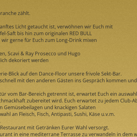
Branche zählt.
anftes Licht getaucht ist, verwöhnen wir Euch mit
l-Saft bis hin zum originalen RED BULL
e wir gerne für Euch zum Long-Drink mixen
en, Scavi & Ray Prosecco und Hugo
lich dekoriert werden
.
rie-Blick auf den Dance-Floor unsere frivole Sekt-Bar.
 schnell mit den anderen Gästen ins Gespräch kommen und d
ür vom Bar-Bereich getrennt ist, erwartet Euch ein auswahl
hmackhaft zubereitet wird. Euch erwartet zu jedem Club-
en Gemüsebeilagen und knackigen Salaten
ahl an Fleisch, Fisch, Antipasti, Sushi, Käse u.v.m.
.
Restaurant mit Getränken Eurer Wahl versorgt.
aurant in eine mediterrane Terrasse zu verwandeln in dem w