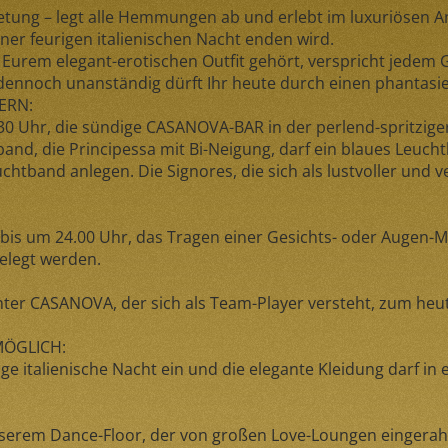
retung
– legt alle Hemmungen ab und erlebt im luxuriösen Am
ner feurigen italienischen Nacht enden wird.
urem elegant-erotischen Outfit gehört, verspricht jedem Ga
 dennoch unanständig dürft Ihr heute durch einen phantasie
ERN:
30 Uhr, die
sündige CASANOVA-BAR
in der perlend-spritzige
band
, die
Principessa mit Bi-Neigung
, darf ein
blaues Leuch
uchtband
anlegen. Die
Signores
, die sich als lustvoller und
 bis
um 24.00 Uhr
, das Tragen einer Gesichts- oder Augen-M
elegt werden.
manter CASANOVA, der sich als Team-Player versteht, zum h
MÖGLICH:
ge italienische Nacht ein und die elegante Kleidung darf in
erem Dance-Floor, der von großen Love-Loungen eingerahmt