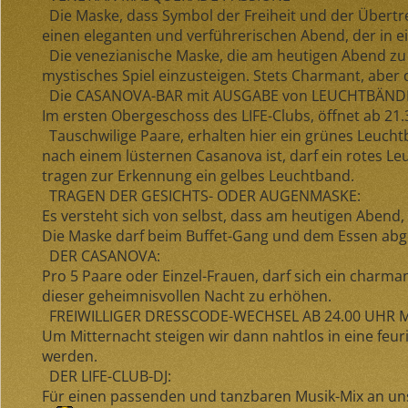
Die Maske, dass Symbol der Freiheit und der Übert
einen eleganten und verführerischen Abend, der in ei
Die venezianische Maske, die am heutigen Abend zu E
mystisches Spiel einzusteigen. Stets Charmant, aber
Die CASANOVA-BAR mit AUSGABE von LEUCHTBÄND
Im ersten Obergeschoss des LIFE-Clubs, öffnet ab 21.
Tauschwilige Paare
, erhalten hier ein
grünes Leucht
nach einem lüsternen Casanova ist, darf ein
rotes Le
tragen zur Erkennung ein gelbes Leuchtband.
TRAGEN DER GESICHTS- ODER AUGENMASKE:
Es versteht sich von selbst, dass am heutigen Abend,
Die Maske darf beim Buffet-Gang und dem Essen abg
DER CASANOVA:
Pro 5 Paare oder Einzel-Frauen, darf sich ein char
dieser geheimnisvollen Nacht zu erhöhen.
FREIWILLIGER DRESSCODE-WECHSEL AB 24.00 UHR 
Um Mitternacht steigen wir dann nahtlos in eine feuri
werden.
DER LIFE-CLUB-DJ:
Für einen passenden und tanzbaren Musik-Mix an uns