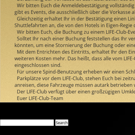
Wir bitten Euch die Anmeldebestätigung vollständig 
gibt es Events, die ausschließlich über die Vorkass
Gleichzeitig erhaltet Ihr in der Bestätigung einen Li
Shuttlefahrten an, die von den Hotels in Eigen-Regie
Wir bitten Euch, die Buchung zu einem LIFE-Club-Even
Solltet Ihr nach einer Buchung feststellen das Ihr ve
könnten, um eine Stornierung der Buchung oder eine
Mit dem Entrichten des Eintritts, erhaltet Ihr den Ei
weiteren Kosten mehr. Das heißt, dass alle vom LIF
eingeschlossen sind.
Für unsere Spind-Benutzung erheben wir einen Schlü
Parkplätze vor dem LIFE-Club, stehen Euch bei zeit
anreisen, diese Fahrzeuge müssen autark betrieben
Der LIFE-Club verfügt über einen großzügigen Umkle
Euer LIFE-Club-Team
Comments are closed.
Search
Search
for:
Recent Posts