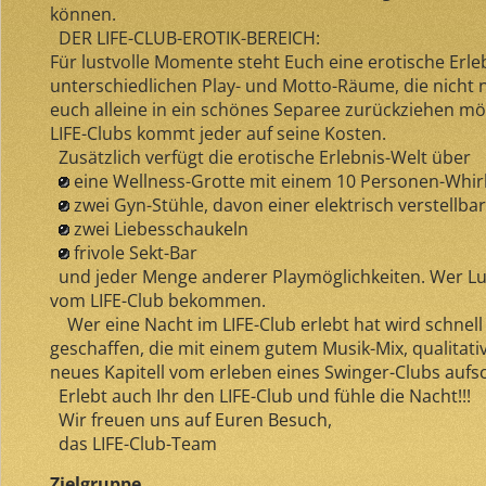
können.
DER LIFE-CLUB-EROTIK-BEREICH:
Für lustvolle Momente steht Euch eine erotische Erl
unterschiedlichen Play- und Motto-Räume, die nicht nu
euch alleine in ein schönes Separee zurückziehen möc
LIFE-Clubs kommt jeder auf seine Kosten.
Zusätzlich verfügt die erotische Erlebnis-Welt über
eine Wellness-Grotte mit einem 10 Personen-Whir
zwei Gyn-Stühle, davon einer elektrisch verstellbar
zwei Liebesschaukeln
frivole Sekt-Bar
und jeder Menge anderer Playmöglichkeiten. Wer Lust
vom LIFE-Club bekommen.
Wer eine Nacht im LIFE-Club erlebt hat wird schnell 
geschaffen, die mit einem gutem Musik-Mix, qualita
neues Kapitell vom erleben eines Swinger-Clubs aufsch
Erlebt auch Ihr den LIFE-Club und fühle die Nacht!!!
Wir freuen uns auf Euren Besuch,
das LIFE-Club-Team
Zielgruppe