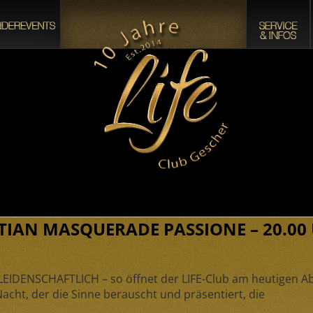
TIAN MASQUERADE PASSIONE – 20.00 U
LEIDENSCHAFTLICH
– so öffnet der LIFE-Club am heutigen 
Nacht, der die Sinne berauscht und präsentiert, die