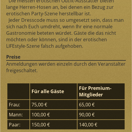
Die meisten erotischen Outfit-Ausstatter bieten
lange Herren-Hosen an, bei denen ein Bezug zur
erotischen Party-Szene herstellbar ist.
Jeder Dresscode muss so umgesetzt sein, dass man
sich nach Euch umdreht, wenn Ihr eine normale
Gastronomie beteten würdet. Gäste die das nicht
möchten oder können, sind in der erotischen
LIFEstyle-Szene falsch aufgehoben.
Preise
Anmeldungen werden einzeln durch den Veranstalter
freigeschaltet.
Für Premium-
Für alle Gäste
Mitglieder
Frau:
75,00 €
65,00 €
Mann:
100,00 €
90,00 €
Paar:
150,00 €
140,00 €