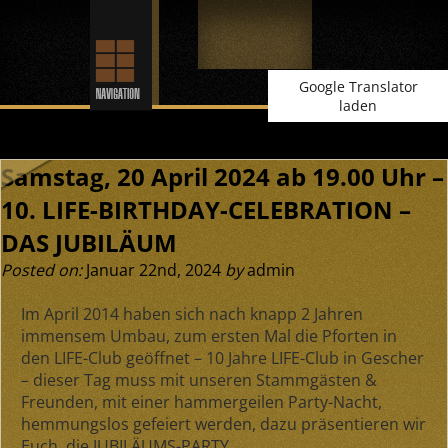
Google Translator
laden
Samstag, 20 April 2024 ab 19.00 Uhr –
10. LIFE-BIRTHDAY-CELEBRATION –
DAS JUBILÄUM
Posted on:
Januar 22nd, 2024
by
admin
Im
April 2014
haben sich nach knapp 2 Jahren
immensem Umbau, zum ersten Mal die Pforten in
den LIFE-Club geöffnet –
10 Jahre LIFE-Club in Gescher
– dieser Tag muss mit unseren Stammgästen &
Freunden, mit einer hammergeilen Party-Nacht,
hemmungslos gefeiert werden, dazu präsentieren wir
Euch, die
JUBILÄUMS-PARTY