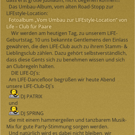
dass erst große Jubiläum, nicht begehen können!!!
Das Umbau-Album, vom alten Road-Stopp zur
LIFEstyle-Location:
Fotoalbum „Vom Umbau zur LIFEstyle-Location“ von
Life – Club für Paare
Wir werden am heutigen Tag, zu unserem LIFE-
Geburtstag, 10 uns bekannte Gentlemens den Einlass
gewähren, die den LIFE-Club auch zu ihrem Stamm- &
Lieblingsclub zählen. Dazu gehört selbstverständlich,
dass diese Gents sich zu benehmen wissen und sich
an Clubregeln halten.
DIE LIFE-DJ´s:
Am LIFE-Dancefloor begrüßen wir heute Abend
unsere LIFE-Club-DJ´s
DJ PATRIX
und
DJ SPRING
die mit einem hammergeilen und tanzbarem Musik-
Mix für gute Party-Stimmung sorgen werden.
Und natürlich wird es dabei nicht bleiben, wir