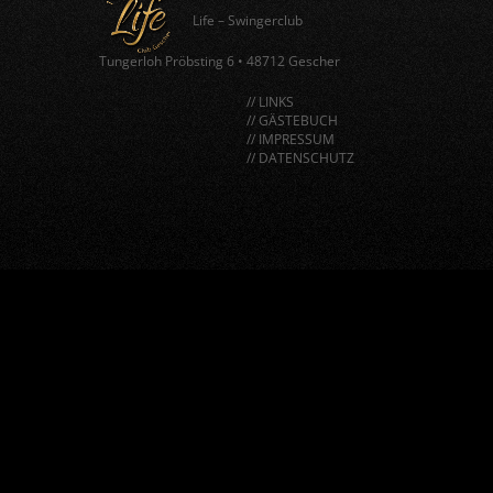
Life – Swingerclub
Tungerloh Pröbsting 6
•
48712 Gescher
// LINKS
// GÄSTEBUCH
// IMPRESSUM
// DATENSCHUTZ
window.BorlabsCookie.allocateScriptBlockerToContentBlock
"google-recaptcha", "scriptBlockerId");
window.BorlabsCookie.unblockScriptBlockerId("google-
recaptcha");