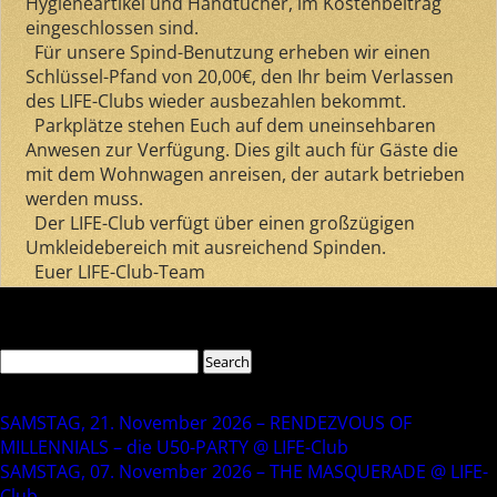
Hygieneartikel und Handtücher, im Kostenbeitrag
eingeschlossen sind.
Für unsere Spind-Benutzung erheben wir einen
Schlüssel-Pfand von 20,00€, den Ihr beim Verlassen
des LIFE-Clubs wieder ausbezahlen bekommt.
Parkplätze stehen Euch auf dem uneinsehbaren
Anwesen zur Verfügung. Dies gilt auch für Gäste die
mit dem Wohnwagen anreisen, der autark betrieben
werden muss.
Der LIFE-Club verfügt über einen großzügigen
Umkleidebereich mit ausreichend Spinden.
Euer LIFE-Club-Team
Comments are closed.
Search
Search
for:
Recent Posts
SAMSTAG, 21. November 2026 – RENDEZVOUS OF
MILLENNIALS – die U50-PARTY @ LIFE-Club
SAMSTAG, 07. November 2026 – THE MASQUERADE @ LIFE-
Club