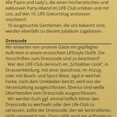
Alle Paare und Lady´s, die einen hocherotischen und
exklusiven Party-Abend im LIFE-Club erleben und mit
uns, auf den 10. LIFE-Geburtstag anstossen
möchten!!!
10 ausgesuchte Gentlemen, die uns bekannt sind,
werden ebenfalls zu diesem Jubiläum zugelassen.
Dresscode
Wir erwarten von unseren Gäste ein gepflegtes
Auftreten in einem erotischem LIFEstyle-Outfit. Die
Vorschriften zum Dresscode sind zu beachten!!!
Wer den LIFE-Club dennoch im „Schlabber-Look“, in
Strassenkleidung, mit einer Jeanshose, im Anzug,
oder mit Beach- und Sport-Wear, egal in welcher
Farbe, nach dem Umkleiden betritt, wird von der
Veranstaltung ausgeschlossen. Ebenso sind weiße
Oberhemden vom Dresscode ausgeschlossen.
Wir werden Euch ggf. einmal höflich bitten den
Dresscode zu wechseln oder den Life-Club zu
verlassen, sollte der Dresscode, den wir kontrollieren,
nicht umgesetzt sein. Dazu zählt auch ein auftreten in