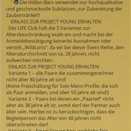
Die Höllen-Bars verwendet nur hochqualitative
und geschmackvolle Subtanzen, zur Zubereitung der
Zaubertränke!!!
EINLASS ZUR PROJECT YOUNG ERHALTEN:
Der LIFE-Club hält die
3 Varianten zur
Altersbeschränkung exakt ein
und macht bei der
Anmeldebestätigung keinerlei Ausnahmen oder
verteilt „Wildcarts“, da wir bei dieser Event-Reihe, den
Altersdurchschnitt von ca. 28 Jahren, nicht
aufweichen möchten.
EINLASS ZUR PROJECT YOUNG ERHALTEN:
Variante 1
– alle Paare die zusammengerechnet
nicht älter 80 Jahre alt sind
!
(Keine Freischaltung für Solo-Mann-Profile, die sich
als Paar anmelden, und über 50 Jahre alt sind!)
Variante 2
– Paare bei denen ein „Paarteil“
nicht
älter als 38 Jahre alt
ist, somit darf der Partner auch
älter sein. Hierbei ist zu berücksichtigen, dass die
Begleitperson das Alter von
48 Jahren nicht
überschreiten
darf.