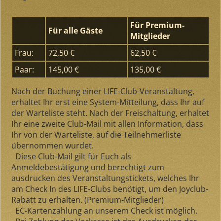
Für Premium-
Für alle Gäste
Mitglieder
Frau:
72,50 €
62,50 €
Paar:
145,00 €
135,00 €
Nach der Buchung einer LIFE-Club-Veranstaltung,
erhaltet Ihr erst eine System-Mitteilung, dass Ihr auf
der Warteliste steht. Nach der Freischaltung, erhaltet
Ihr eine zweite Club-Mail mit allen Information, dass
Ihr von der Warteliste, auf die Teilnehmerliste
übernommen wurdet.
Diese Club-Mail gilt für Euch als
Anmeldebestätigung und berechtigt zum
ausdrucken des Veranstaltungstickets, welches Ihr
am Check In des LIFE-Clubs benötigt, um den Joyclub-
Rabatt zu erhalten. (Premium-Mitglieder)
EC-Kartenzahlung an unserem Check ist möglich.