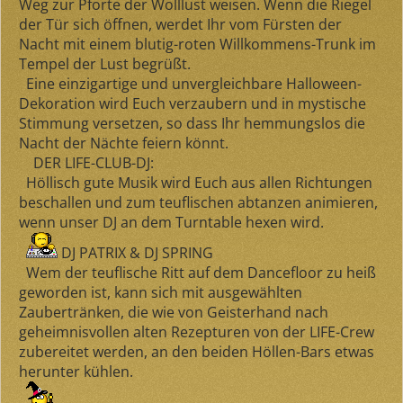
Weg zur Pforte der Wolllust weisen. Wenn die Riegel
der Tür sich öffnen, werdet Ihr vom Fürsten der
Nacht mit einem blutig-roten Willkommens-Trunk im
Tempel der Lust begrüßt.
Eine einzigartige und unvergleichbare Halloween-
Dekoration wird Euch verzaubern und in mystische
Stimmung versetzen, so dass Ihr hemmungslos die
Nacht der Nächte feiern könnt.
DER LIFE-CLUB-DJ:
Höllisch gute Musik wird Euch aus allen Richtungen
beschallen und zum teuflischen abtanzen animieren,
wenn unser DJ an dem Turntable hexen wird.
DJ PATRIX
&
DJ SPRING
Wem der teuflische Ritt auf dem Dancefloor zu heiß
geworden ist, kann sich mit ausgewählten
Zaubertränken, die wie von Geisterhand nach
geheimnisvollen alten Rezepturen von der LIFE-Crew
zubereitet werden, an den beiden Höllen-Bars etwas
herunter kühlen.