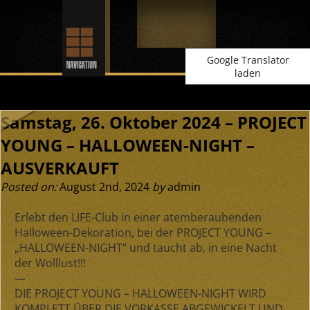
Google Translator
laden
Samstag, 26. Oktober 2024 – PROJECT
YOUNG – HALLOWEEN-NIGHT –
AUSVERKAUFT
Posted on:
August 2nd, 2024
by
admin
Erlebt den LIFE-Club in einer atemberaubenden
Halloween-Dekoration, bei der PROJECT YOUNG –
„HALLOWEEN-NIGHT“ und taucht ab, in eine Nacht
der Wolllust!!!
—
DIE PROJECT YOUNG – HALLOWEEN-NIGHT WIRD
KOMPLETT ÜBER DIE VORKASSE ABGEWICKELT UND