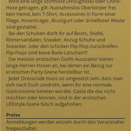
Wird eine lange Stoffhose (Anzughose) oder Chino-
Hose getragen, gilt: Ausnahmslos Oberkörper frei,
kein Hemd, kein T-Shirt. Accessoires in Form einer
Fliege, Hosenträger, Brustgurt oder ärmelloser Weste
sind gestattet.
Bei den Schuhen dürft Ihr auf Boots, Stiefel,
Römersandalen, Sneaker, Anzug-Schuhe und
Sneacker, oder den schicken Flip-Flop zurückreifen.
Flip-Flops sind keine Bade-Latschen!!!
Die meisten erotischen Outfit-Ausstatter bieten
lange Herren-Hosen an, bei denen ein Bezug zur
erotischen Party-Szene herstellbar ist.
Jeder Dresscode muss so umgesetzt sein, dass man
sich nach Euch umdreht, wenn Ihr eine normale
Gastronomie beteten würdet. Gäste die das nicht
möchten oder können, sind in der erotischen
LIFEstyle-Szene falsch aufgehoben.
Preise
Anmeldungen werden einzeln durch den Veranstalter
freigeschaltet.