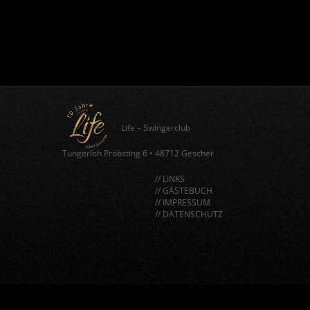
Life – Swingerclub
Tungerloh Pröbsting 6
•
48712 Gescher
// LINKS
// GÄSTEBUCH
// IMPRESSUM
// DATENSCHUTZ
window.BorlabsCookie.allocateScriptBlockerToContentBlock
"google-recaptcha", "scriptBlockerId");