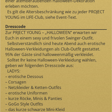
einer atemberaubenden Halloween-Dekoration
erleben möchten.
Es gilt die Altersbeschränkung wie zu jeder PROJECT
YOUNG im LIFE-Club, siehe Event-Text.
Dresscode
Zur PRJECT YOUNG – „HALLOWEEN“ erwarten wir
Euch in einem sexy und frivolen Swinger-Outfit.
Selbstverständlich sind heute Abend auch erotische
Halloween-Verkleidungen als Club-Outfit gestattet.
95% der Gäste sind halloweenmäßig verkleidet.
Solltet Ihr keine Halloween-Verkleidung wählen,
geben wir folgenden Dresscode aus:
LADYS:
– erotische Dessous
– Corsagen
– Netzkleider & Ketten-Outfits
– erotische Uniformen
– kurze Röcke, Minis & Panties
– GoGo Style Outfits
– das kurze schwarze Mini-Kleid