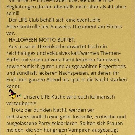
Variante 3
– Einzel-Frauen bzw. weibliche Trio-
Begleitungen dürfen ebenfalls
nicht älter als 40 Jahre
sein!!!
Der LIFE-Club behält sich eine eventuelle
Alterskontrolle per Ausweiss-Dokument am Einlass
vor.
HALLOWEEN-MOTTO-BUFFET:
Aus unserer Hexenküche erwartet Euch ein
reichhaltiges und exklusives kalt/warmes Themen-
Buffet mit vielen unverschämt leckeren Genüssen,
sowie teuflisch-guten und ausgewählten Fingerfoods
und sündhaft leckeren Nachspeisen, an denen ihr
Euch den ganzen Abend bis spät in die Nacht stärken
könnt.
Unsere LIFE-Küche wird euch kulinarisch
verzaubern!!!
Trotz der dunklen Nacht, werden wir
selbstverständlich eine geile, lustvolle, erotische und
ausgelassene Party zelebrieren. Sollten sich Frauen
melden, die von hungrigen Vampiren ausgesaugt