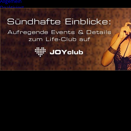
Allgemein
Deaktiviert
Event
Sonderevent
Meta
Anmelden
Eintrags-Feed
Kommentar-Feed
WordPress.org