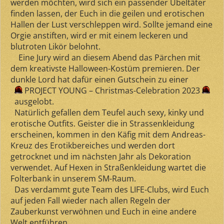
werden möchten, wird sich ein passender Übeltäter
finden lassen, der Euch in die geilen und erotischen
Hallen der Lust verschleppen wird. Sollte jemand eine
Orgie anstiften, wird er mit einem leckeren und
blutroten Likör belohnt.
Eine Jury wird an diesem Abend das Pärchen mit
dem kreativste Halloween-Kostüm premieren. Der
dunkle Lord hat dafür einen Gutschein zu einer
PROJECT YOUNG – Christmas-Celebration 2023
ausgelobt.
Natürlich gefallen dem Teufel auch sexy, kinky und
erotische Outfits. Geister die in Strassenkleidung
erscheinen, kommen in den Käfig mit dem Andreas-
Kreuz des Erotikbereiches und werden dort
getrocknet und im nächsten Jahr als Dekoration
verwendet. Auf Hexen in Straßenkleidung wartet die
Folterbank in unserem SM-Raum.
Das verdammt gute Team des LIFE-Clubs, wird Euch
auf jeden Fall wieder nach allen Regeln der
Zauberkunst verwöhnen und Euch in eine andere
Welt entführen.