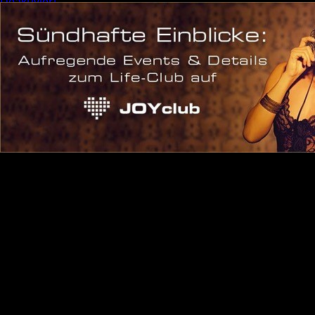
Deaktiviert
Event
Sonderevent
Meta
Anmelden
Eintrags-Feed
Kommentar-Feed
WordPress.org