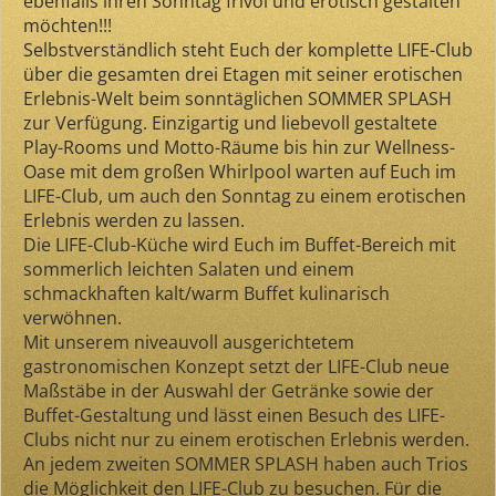
ebenfalls ihren Sonntag frivol und erotisch gestalten
möchten!!!
Selbstverständlich steht Euch der komplette LIFE-Club
über die gesamten drei Etagen mit seiner erotischen
Erlebnis-Welt beim sonntäglichen SOMMER SPLASH
zur Verfügung. Einzigartig und liebevoll gestaltete
Play-Rooms und Motto-Räume bis hin zur Wellness-
Oase mit dem großen Whirlpool warten auf Euch im
LIFE-Club, um auch den Sonntag zu einem erotischen
Erlebnis werden zu lassen.
Die LIFE-Club-Küche wird Euch im Buffet-Bereich mit
sommerlich leichten Salaten und einem
schmackhaften kalt/warm Buffet kulinarisch
verwöhnen.
Mit unserem niveauvoll ausgerichtetem
gastronomischen Konzept setzt der LIFE-Club neue
Maßstäbe in der Auswahl der Getränke sowie der
Buffet-Gestaltung und lässt einen Besuch des LIFE-
Clubs nicht nur zu einem erotischen Erlebnis werden.
An jedem zweiten SOMMER SPLASH haben auch Trios
die Möglichkeit den LIFE-Club zu besuchen. Für die