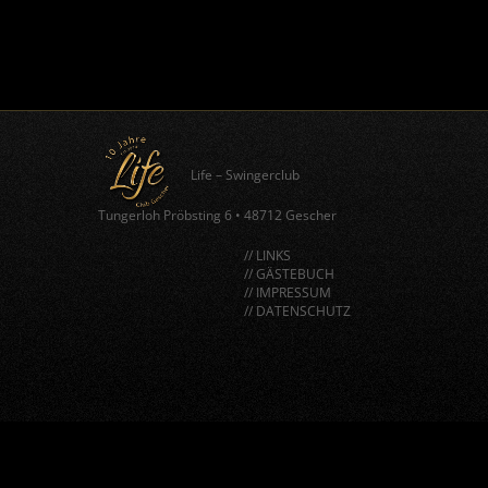
Life – Swingerclub
Tungerloh Pröbsting 6
•
48712 Gescher
// LINKS
// GÄSTEBUCH
// IMPRESSUM
// DATENSCHUTZ
window.BorlabsCookie.allocateScriptBlockerToContentBlock
"google-recaptcha", "scriptBlockerId");
window.BorlabsCookie.unblockScriptBlockerId("google-