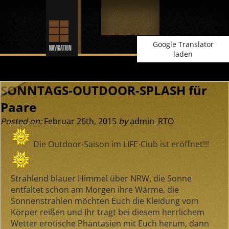
Google Translator
laden
SONNTAGS-OUTDOOR-SPLASH für
Paare
Posted on:
Februar 26th, 2015
by
admin_RTO
Die Outdoor-Saison im LIFE-Club ist eröffnet!!!
Strahlend blauer Himmel über NRW, die Sonne
entfaltet schon am Morgen ihre Wärme, die
Sonnenstrahlen möchten Euch die Kleidung vom
Körper reißen und Ihr tragt bei diesem herrlichem
Wetter erotische Phantasien mit Euch herum, dann