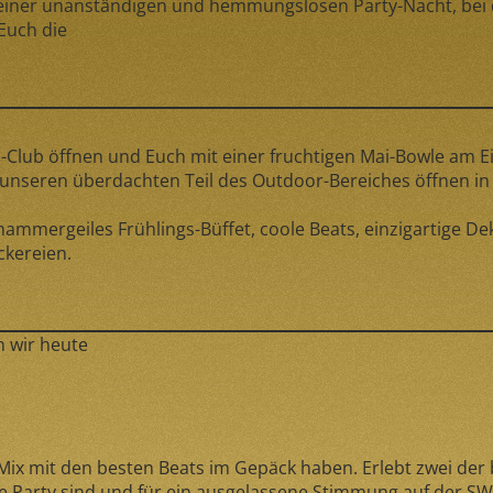
iner unanständigen und hemmungslosen Party-Nacht, bei de
Euch die
-Club öffnen und Euch mit einer fruchtigen Mai-Bowle am 
unseren überdachten Teil des Outdoor-Bereiches öffnen in d
n hammergeiles Frühlings-Büffet, coole Beats, einzigartige
ckereien.
n wir heute
Mix mit den besten Beats im Gepäck haben. Erlebt zwei der
vole Party sind und für ein ausgelassene Stimmung auf de