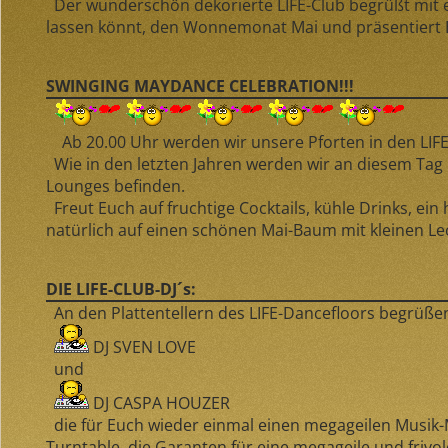
Der wunderschön dekorierte LIFE-Club begrüßt mit e
lassen könnt, den Wonnemonat Mai und präsentiert 
SWINGING MAYDANCE CELEBRATION!!!
Ab 20.00 Uhr werden wir unsere Pforten in den LIFE
Wie in den letzten Jahren werden wir an diesem Tag 
Lounges befinden.
Freut Euch auf fruchtige Cocktails, kühle Drinks, ei
natürlich auf einen schönen Mai-Baum mit kleinen Le
DIE LIFE-CLUB-DJ´s:
An den Plattentellern des LIFE-Dancefloors begrüße
DJ SVEN LOVE
und
DJ CASPA HOUZER
die für Euch wieder einmal einen megageilen Musik-
Turntable, die Garanten für eine megageile und fri