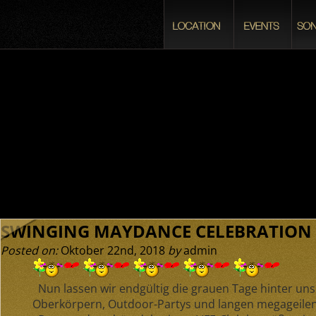
SWINGING MAYDANCE CELEBRATION
Posted on:
Oktober 22nd, 2018
by
admin
Nun lassen wir endgültig die grauen Tage hinter uns u
Oberkörpern, Outdoor-Partys und langen megageile