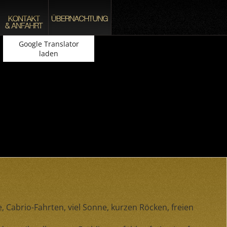
Google Translator
laden
, Cabrio-Fahrten, viel Sonne, kurzen Röcken, freien