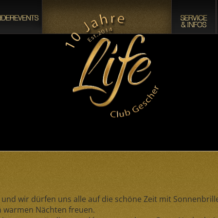
nd wir dürfen uns alle auf die schöne Zeit mit Sonnenbrille
n warmen Nächten freuen.