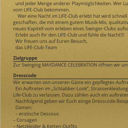
und jeder Menge anderer Playmöglichkeiten. Wer Lust
vom LIFE-Club bekommen.
Wer eine Nacht im LIFE-Club erlebt hat wird schnell 
geschaffen, die mit einem gutem Musik-Mix, qualita
neues Kapitell vom erleben eines Swinger-Clubs aufsch
Erlebt auch Ihr den LIFE-Club und fühle die Nacht!!!
Wir freuen uns auf Euren Besuch,
das LIFE-Club-Team
Zielgruppe
Zur Swinging MAYDANCE CELEBRATION öffnen wir unsere
Dresscode
Wir erwarten von unseren Gäste ein gepflegtes Auftre
Ein Auftreten im „Schlabber-Look“, Strassenkleidun
Life-Club zu verlassen. Dazu zählen auch ein auftreten
Nachfolgend geben wir Euch einige Dresscode-Beisp
Damen:
– erotische Dessous
– Corsagen
– Netzkleider & Ketten-Outfits