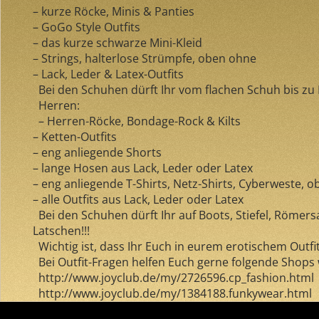
– kurze Röcke, Minis & Panties
– GoGo Style Outfits
– das kurze schwarze Mini-Kleid
– Strings, halterlose Strümpfe, oben ohne
– Lack, Leder & Latex-Outfits
Bei den Schuhen dürft Ihr vom flachen Schuh bis zu Hi
Herren:
– Herren-Röcke, Bondage-Rock & Kilts
– Ketten-Outfits
– eng anliegende Shorts
– lange Hosen aus Lack, Leder oder Latex
– eng anliegende T-Shirts, Netz-Shirts, Cyberweste, 
– alle Outfits aus Lack, Leder oder Latex
Bei den Schuhen dürft Ihr auf Boots, Stiefel, Römersa
Latschen!!!
Wichtig ist, dass Ihr Euch in eurem erotischem Outfit
Bei Outfit-Fragen helfen Euch gerne folgende Shops 
http://www.joyclub.de/my/2726596.cp_fashion.html
http://www.joyclub.de/my/1384188.funkywear.html
Comments are closed.