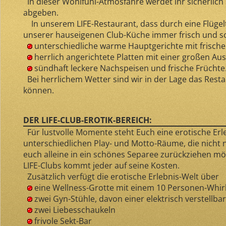
In dieser Wohlfühl-Atmosfähre werdet ihr sicherlich
abgeben.
In unserem LIFE-Restaurant, dass durch eine Flügelt
unserer hauseigenen Club-Küche immer frisch und sc
unterschiedliche warme Hauptgerichte mit frisch
herrlich angerichtete Platten mit einer großen Ausw
sündhaft leckere Nachspeisen und frische Früchte
Bei herrlichem Wetter sind wir in der Lage das Rest
können.
DER LIFE-CLUB-EROTIK-BEREICH:
Für lustvolle Momente steht Euch eine erotische Erl
unterschiedlichen Play- und Motto-Räume, die nicht nu
euch alleine in ein schönes Separee zurückziehen möc
LIFE-Clubs kommt jeder auf seine Kosten.
Zusätzlich verfügt die erotische Erlebnis-Welt über
eine Wellness-Grotte mit einem 10 Personen-Whir
zwei Gyn-Stühle, davon einer elektrisch verstellbar
zwei Liebesschaukeln
frivole Sekt-Bar