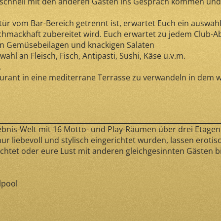
 schnell mit den anderen Gästen ins Gespräch kommen und d
ür vom Bar-Bereich getrennt ist, erwartet Euch ein auswahl
hmackhaft zubereitet wird. Euch erwartet zu jedem Club-
en Gemüsebeilagen und knackigen Salaten
ahl an Fleisch, Fisch, Antipasti, Sushi, Käse u.v.m.
.
aurant in eine mediterrane Terrasse zu verwandeln in dem w
ebnis-Welt mit 16 Motto- und Play-Räumen über drei Etagen
r liebevoll und stylisch eingerichtet wurden, lassen erotis
htet oder eure Lust mit anderen gleichgesinnten Gästen bis
lpool