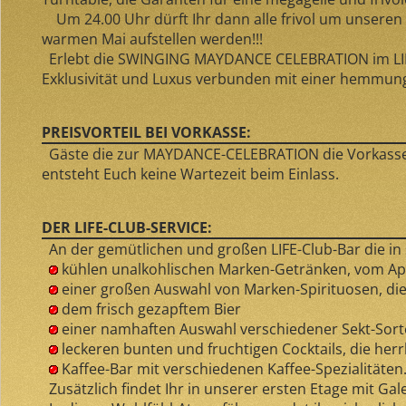
Um 24.00 Uhr dürft Ihr dann alle frivol um unseren 
warmen Mai aufstellen werden!!!
Erlebt die SWINGING MAYDANCE CELEBRATION im LIFE
Exklusivität und Luxus verbunden mit einer hemmung
PREISVORTEIL BEI VORKASSE:
Gäste die zur MAYDANCE-CELEBRATION die Vorkassen-Z
entsteht Euch keine Wartezeit beim Einlass.
DER LIFE-CLUB-SERVICE:
An der gemütlichen und großen LIFE-Club-Bar die in s
kühlen unalkohlischen Marken-Getränken, vom Apfe
einer großen Auswahl von Marken-Spirituosen, di
dem frisch gezapftem Bier
einer namhaften Auswahl verschiedener Sekt-Sort
leckeren bunten und fruchtigen Cocktails, die herr
Kaffee-Bar mit verschiedenen Kaffee-Spezialitäten
Zusätzlich findet Ihr in unserer ersten Etage mit Gale