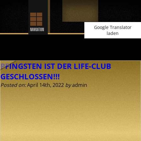
Google Translator
laden
Posts Tagged ‘pfingsten-geschlossen’
PFINGSTEN IST DER LIFE-CLUB
GESCHLOSSEN!!!
Posted on:
April 14th, 2022
by
admin