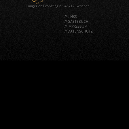
Tungerloh Pröbsting 6
•
48712 Gescher
// LINKS
// GÄSTEBUCH
// IMPRESSUM
// DATENSCHUTZ
window.BorlabsCookie.allocateScriptBlockerToContentBlock
"google-recaptcha", "scriptBlockerId");
window.BorlabsCookie.unblockScriptBlockerId("google-
recaptcha");