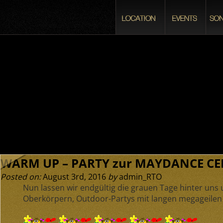
WARM UP – PARTY zur MAYDANCE CEL
Posted on:
August 3rd, 2016
by
admin_RTO
Nun lassen wir endgültig die grauen Tage hinter uns u
Oberkörpern, Outdoor-Partys mit langen megageile