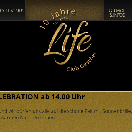
EBRATION ab 14.00 Uhr
nd wir dürfen uns alle auf die schöne Zeit mit Sonnenbrille,
n warmen Nächten freuen.