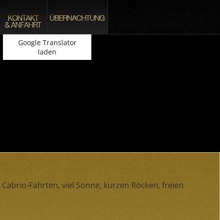
Google Translator
laden
 Cabrio-Fahrten, viel Sonne, kurzen Röcken, freien