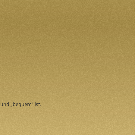
t und „bequem“ ist.