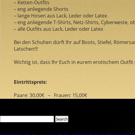
– Ketten-Outfits
– eng anliegende Shorts
– lange Hosen aus Lack, Leder oder Latex
– eng anliegende T-Shirts, Netz-Shirts, Cyberweste, 
– alle Outfits aus Lack, Leder oder Latex
Bei den Schuhen dürft Ihr auf Boots, Stiefel, Römersa
Latschen!!!
Wichtig ist, dass Ihr Euch in eurem erotischem Outfit
Eintrittspreis:
Paare: 30,00€ – Frauen: 15,00€
Comments are closed.
Search
Search
for:
Recent Posts